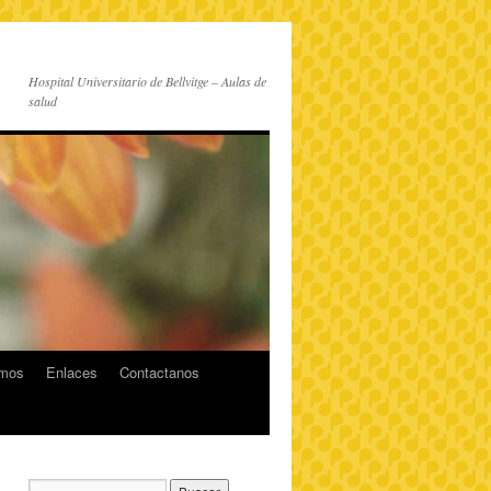
Hospital Universitario de Bellvitge – Aulas de
salud
imos
Enlaces
Contactanos