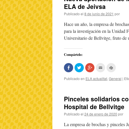
ventana
ventana
(Se
ELA de Jeivsa
nueva)
nueva)
abre
en
una
Publicado el
8 de junio de 2021
por
ventana
nueva)
Hace un año, la empresa de brochas
para la investigación en la Unidad
Universitario de Bellvitge, fruto d
Compártelo:
Comparte
Haz
Haz
Hac
Haz
en
clic
clic
clic
clic
Facebook
para
para
para
para
(Se
compartir
compartir
enviar
imprimir
Publicado en
ELA actualitat
,
General
|
Et
abre
en
en
por
(Se
en
Twitter
Google+
correo
abre
una
(Se
(Se
electrónico
en
ventana
abre
abre
a
una
nueva)
en
en
un
ventana
Pinceles solidarios co
una
una
amigo
nueva)
ventana
ventana
(Se
Hospital de Bellvitge
nueva)
nueva)
abre
en
una
Publicado el
24 de enero de 2020
por
ventana
nueva)
La empresa de brochas y pinceles Je