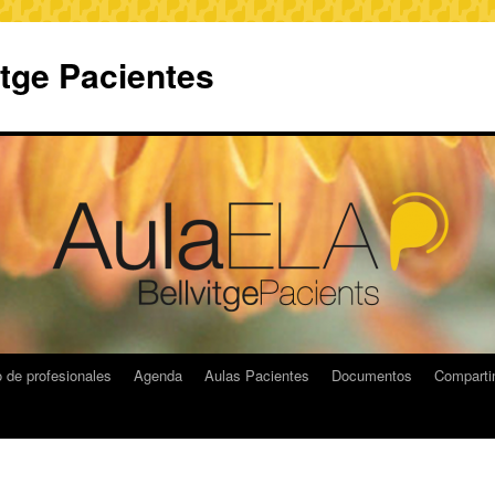
itge Pacientes
 de profesionales
Agenda
Aulas Pacientes
Documentos
Compart