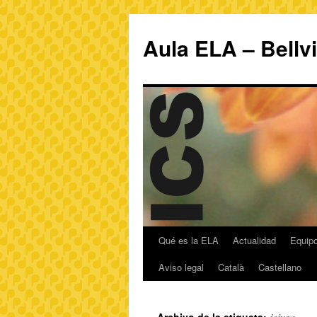
Aula ELA – Bellv
Qué es la ELA
Actualidad
Equipo
Aviso legal
Català
Castellano
jeivsa