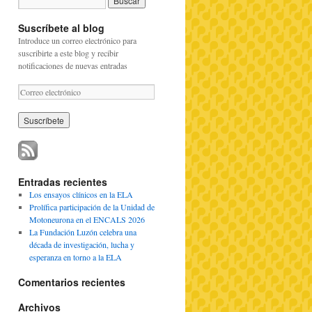
Suscríbete al blog
Introduce un correo electrónico para
suscribirte a este blog y recibir
notificaciones de nuevas entradas
C
o
r
r
e
o
e
l
Entradas recientes
e
Los ensayos clínicos en la ELA
c
Prolífica participación de la Unidad de
t
Motoneurona en el ENCALS 2026
r
La Fundación Luzón celebra una
ó
década de investigación, lucha y
n
esperanza en torno a la ELA
i
c
Comentarios recientes
o
Archivos