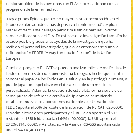
cefalorraquídeo de las personas con ELA se correlacionan con la
progresión de la enfermedad.
“Hay algunos lípidos que, como mayor es su concentración en el
líquido cefalorraquídeo, más deprisa va la enfermedad”, explica
Manel Portero. Este hallazgo permitirá usar los perfiles lipídicos
como clasificadores del ELA. En este caso, la investigación también ha
estado posible gracias a las ayudas de la investigación que ha
recibido el personal investigador, que a las anteriores se suma la
cofinanciación FEDER “A way tono build Europe” de la Unión
Europea.
Gracias al proyecto PLICAT se pueden analizar miles de moléculas de
lípidos diferentes de cualquier sistema biológico, hecho que facilita
conocer el papel de los lípidos en la salud y en la patología humana, y
puede jugar un papel clave en el desarrollo de una medicina
personalizada. Además, la creación de esta plataforma sitúa Lleida
como punto de referencia catalán de lipidómica permitiendo
establecer nuevas colaboraciones nacionales e internacionales.
FEDER aporta el 50% del coste de la actuación de PLICAT, 625.000€.
Les administraciones participantes y el IRBLleida aporten el 50%
restante: el IRBLleida aporta el 64% (400.000€), la UdL aporta el
23,20% (145.000€), y Agrotecnio y la Aliança ICS-GSS aportan cada
uno el 6,40% (40.000€).