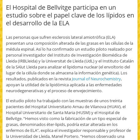
n
r
r
r
r
El Hospital de Bellvitge participa en un
F
a
a
a
a
a
c
c
e
i
estudio sobre el papel clave de los lípidos en
c
o
o
n
m
e
m
m
v
p
el desarrollo de la ELA
b
p
p
i
r
o
a
a
a
i
o
r
r
r
m
k
t
t
p
i
Las personas que sufren esclerosis lateral amiotrófica (ELA)
(
i
i
o
r
S
r
r
r
(
presentan una composición alterada de las grasas en las células de la
e
e
e
c
S
a
n
n
o
e
médula espinal. Así lo ha confirmado un estudio piloto realizado por
b
T
G
r
a
personal investigador del Instituto de Investigación Biomédica de
r
w
o
r
b
e
i
o
e
r
Lleida (IRBLleida) y la Universitat de Lleida (UdL) y el Instituto Catalán
e
t
g
o
e
de la SAlut Lleida para analizar el lipidoma nuclear (el envoltorio del
n
t
l
e
e
u
e
e
l
n
lugar de la célula donde se almacena la información genética). Los
n
r
+
e
u
resultados, publicados en la revista
Journal of Neurochemistry
,
a
(
(
c
n
v
S
S
t
a
apoyan la utilidad de la lipidómica aplicada a las enfermedades
e
e
e
r
v
n
a
a
ó
e
neurodegenerativas y el proceso de envejecimiento.
t
b
b
n
n
a
r
r
i
t
El estudio piloto ha trabajado con las muestras de unos treinta
n
e
e
c
a
a
e
e
o
n
pacientes del Hospital Universitario Arnau de Vilanova (HUAV), el
n
n
n
a
a
Hospital Universitario de Santa Maria (HUSM) y el Hospital de
u
u
u
u
n
e
n
n
n
u
Bellvitge. “Hemos visto como la fabricación de un tipo especial de
v
a
a
a
e
a
v
v
m
v
grasas, denominados éter-lipids, podría estar alterada en los
)
e
e
i
a
enfermos de ELA”, explica el investigador responsable y profesor de
n
n
g
)
t
t
o
la Universidad de Lleida, Manel Portero. “Hemos observado una
a
a
(