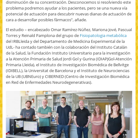
disminución de su concentración. Desconocemos si resolviendo este
n
n
S
a
a
e
problema podremos ayudar a los pacientes, pero se una nueva vía
n
n
a
u
u
b
potencial de actuación para descubrir nuevas dianas de actuación de
e
e
r
cara a desarrollar posibles fármacos”, añade.
v
v
e
a
a
e
)
)
n
El estudio – encabezado Omar Ramírez-Núñez, Mariona Jové, Pascual
u
Torres y Reinald Pamplona del grupo de
Fisiopatologia metabòlica
n
a
del IRBLleida y del Departamento de Medicina Experimental de la
v
e
UdL- ha contado también con la colaboración del Instituto Catalán
n
de la Salud, la Fundación Instituto Universitario para la investigación
t
a
a la Atención Primaria de Salud Jordi Gol y Gurina (IDIAPJGol-Atención
n
Primaria Lleida), el Instituto de Investigación Biomédica de Bellvitge
a
n
(IDIBELL), la Universitat de Barcelona y el Instituto de Neurociencias
u
de la UB (UBNEuro) y CIBERNED (Centro de Investigación Biomédica
e
v
en Red de Enfermedades Neurodegenerativas).
a
)