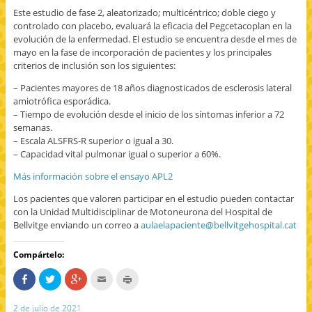
a
a
(
Este estudio de fase 2, aleatorizado; multicéntrico; doble ciego y
n
n
S
a
a
e
controlado con placebo, evaluará la eficacia del Pegcetacoplan en la
n
n
a
evolución de la enfermedad. El estudio se encuentra desde el mes de
u
u
b
e
e
r
mayo en la fase de incorporación de pacientes y los principales
v
v
e
a
a
e
criterios de inclusión son los siguientes:
)
)
n
u
– Pacientes mayores de 18 años diagnosticados de esclerosis lateral
n
a
amiotrófica esporádica.
v
– Tiempo de evolución desde el inicio de los síntomas inferior a 72
e
n
semanas.
t
a
– Escala ALSFRS-R superior o igual a 30.
n
– Capacidad vital pulmonar igual o superior a 60%.
a
n
u
Más información sobre el ensayo APL2
e
v
a
Los pacientes que valoren participar en el estudio pueden contactar
)
con la Unidad Multidisciplinar de Motoneurona del Hospital de
Bellvitge enviando un correo a
aulaelapaciente@bellvitgehospital.cat
Compártelo:
C
H
H
H
H
o
a
a
a
a
m
z
z
c
z
p
c
c
c
c
2 de julio de 2021
a
l
l
l
l