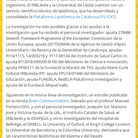
organismo. El IRBLleida y la Universitat de Lleida cuentan con un
servicio científico-técnico de lipidómica, que ha desarrollado y
consolidado la
Plataforma Lipidòmica de Catalunya (PLICAT).
La investigación ha sido posibles gracias a las ayudas a la
investigación que ha recibido el personal investigador: ayuda 278486
Seventh Framework Programme of the European Commission
de la
Unión Europea, ayuda 2017SGR696 de la Agència de Gestió d’Ajuts
Universitaris i de Recerca de la Generalitat de Catalunya, ayudas
PI14/1115, 14/003218 y PI17-00134 del Instituto de Salud Carlos III,
ayuda RTI2018-099200-B-I00 del Ministerio de Ciencia e Innovación,
ayuda PP00111 de la Fundació la Marató de TV3, ayuda Marie Curie
Cofund IRBLleida-IPP, ayuda FPU16/01446 del Ministerio de
Educación, ayuda FUNDELA, RedELA-Plataforma Investigación y
ayuda de la Fundació Miquel Valls.
Siguiendo en la misma línea de investigación, un estudio publicado
en la revista
Brain Communications
, liderado por el profesor Manuel
Portero-Otín, y con el personal investigador, Joaquim Sol, Mariona
Jové y Victòria Ayala, de la UdL, el Instituto Catalán de Salud, el
IRBLleida y la IDIAPJGol, y otros investigadores del Hospital de
Bellvitge, el IDIBELL, la University of Oxford, el King’s College London,
la Universitat de Barcelona y la Columbia University, demuestra que
las características lipidómicas del plasma y del líquido