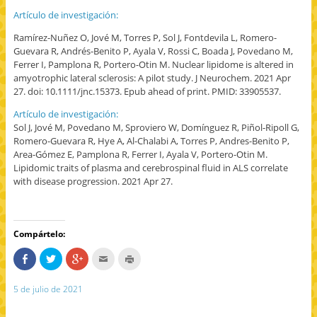
Artículo de investigación:
Ramírez-Nuñez O, Jové M, Torres P, Sol J, Fontdevila L, Romero-
Guevara R, Andrés-Benito P, Ayala V, Rossi C, Boada J, Povedano M,
Ferrer I, Pamplona R, Portero-Otin M. Nuclear lipidome is altered in
amyotrophic lateral sclerosis: A pilot study. J Neurochem. 2021 Apr
27. doi: 10.1111/jnc.15373. Epub ahead of print. PMID: 33905537.
Artículo de investigación:
Sol J, Jové M, Povedano M, Sproviero W, Domínguez R, Piñol-Ripoll G,
Romero-Guevara R, Hye A, Al-Chalabi A, Torres P, Andres-Benito P,
Area-Gómez E, Pamplona R, Ferrer I, Ayala V, Portero-Otin M.
Lipidomic traits of plasma and cerebrospinal fluid in ALS correlate
with disease progression. 2021 Apr 27.
Compártelo:
C
H
H
H
H
o
a
a
a
a
m
z
z
c
z
p
c
c
c
c
5 de julio de 2021
a
l
l
l
l
r
i
i
i
i
t
c
c
c
c
e
p
p
p
p