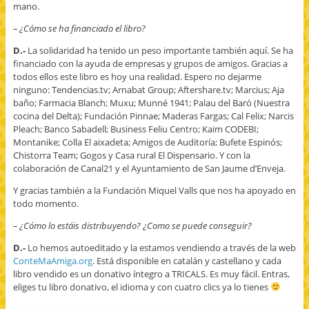
mano.
– ¿Cómo se ha financiado el libro?
D.-
La solidaridad ha tenido un peso importante también aquí. Se ha
financiado con la ayuda de empresas y grupos de amigos. Gracias a
todos ellos este libro es hoy una realidad. Espero no dejarme
ninguno: Tendencias.tv; Arnabat Group; Aftershare.tv; Marcius; Aja
baño; Farmacia Blanch; Muxu; Munné 1941; Palau del Baró (Nuestra
cocina del Delta); Fundación Pinnae; Maderas Fargas; Cal Felix; Narcis
Pleach; Banco Sabadell; Business Feliu Centro; Kaim CODEBI;
Montanike; Colla El aixadeta; Amigos de Auditoría; Bufete Espinós;
Chistorra Team; Gogos y Casa rural El Dispensario. Y con la
colaboración de Canal21 y el Ayuntamiento de San Jaume d’Enveja.
Y gracias también a la Fundación Miquel Valls que nos ha apoyado en
todo momento.
– ¿Cómo lo estáis distribuyendo? ¿Como se puede conseguir?
D.-
Lo hemos autoeditado y la estamos vendiendo a través de la web
ConteMaAmiga.org
. Está disponible en catalán y castellano y cada
libro vendido es un donativo íntegro a TRICALS. Es muy fácil. Entras,
eliges tu libro donativo, el idioma y con cuatro clics ya lo tienes