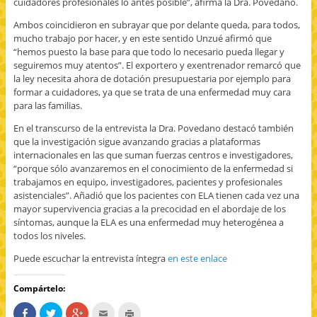
cuidadores profesionales lo antes posible”, afirma la Dra. Povedano.
Ambos coincidieron en subrayar que por delante queda, para todos,
mucho trabajo por hacer, y en este sentido Unzué afirmó que
“hemos puesto la base para que todo lo necesario pueda llegar y
seguiremos muy atentos”. El exportero y exentrenador remarcó que
la ley necesita ahora de dotación presupuestaria por ejemplo para
formar a cuidadores, ya que se trata de una enfermedad muy cara
para las familias.
En el transcurso de la entrevista la Dra. Povedano destacó también
que la investigación sigue avanzando gracias a plataformas
internacionales en las que suman fuerzas centros e investigadores,
“porque sólo avanzaremos en el conocimiento de la enfermedad si
trabajamos en equipo, investigadores, pacientes y profesionales
asistenciales”. Añadió que los pacientes con ELA tienen cada vez una
mayor supervivencia gracias a la precocidad en el abordaje de los
síntomas, aunque la ELA es una enfermedad muy heterogénea a
todos los niveles.
Puede escuchar la entrevista íntegra
en este enlace
Compártelo:
C
H
H
H
H