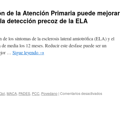
n de la Atención Primaria puede mejorar
 la detección precoz de la ELA
n de los síntomas de la esclerosis lateral amiotrófica (ELA) y el
 de media los 12 meses. Reducir este desfase puede ser un
mejor …
Sigue leyendo
→
 Gol
,
MACA
,
PADES
,
PCC
,
Povedano
|
Comentarios desactivados