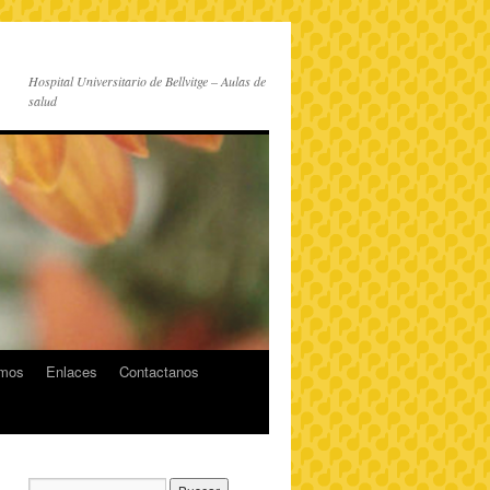
Hospital Universitario de Bellvitge – Aulas de
salud
imos
Enlaces
Contactanos