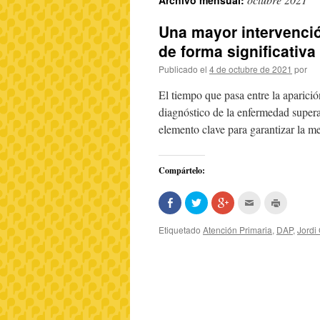
Archivo mensual:
Una mayor intervenció
de forma significativa
Publicado el
4 de octubre de 2021
por
El tiempo que pasa entre la aparició
diagnóstico de la enfermedad supera
elemento clave para garantizar la 
Compártelo:
Comparte
Haz
Haz
Hac
Haz
en
clic
clic
clic
clic
Facebook
para
para
para
para
(Se
compartir
compartir
enviar
imprimir
Etiquetado
Atención Primaria
,
DAP
,
Jordi
abre
en
en
por
(Se
en
Twitter
Google+
correo
abre
una
(Se
(Se
electrónico
en
ventana
abre
abre
a
una
nueva)
en
en
un
ventana
una
una
amigo
nueva)
ventana
ventana
(Se
nueva)
nueva)
abre
en
una