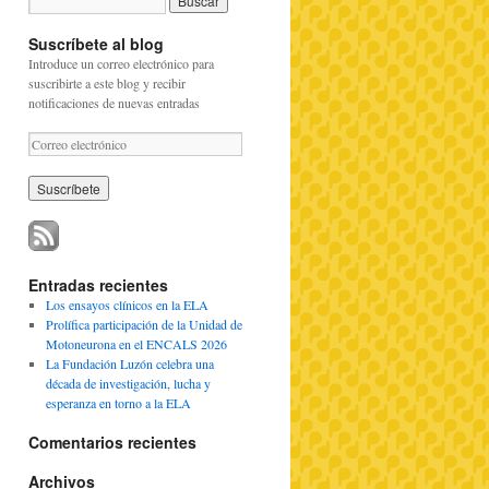
Suscríbete al blog
Introduce un correo electrónico para
suscribirte a este blog y recibir
notificaciones de nuevas entradas
C
o
r
r
e
o
e
l
Entradas recientes
e
Los ensayos clínicos en la ELA
c
Prolífica participación de la Unidad de
t
Motoneurona en el ENCALS 2026
r
La Fundación Luzón celebra una
ó
década de investigación, lucha y
n
esperanza en torno a la ELA
i
c
Comentarios recientes
o
Archivos