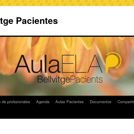
itge Pacientes
 de profesionales
Agenda
Aulas Pacientes
Documentos
Compart