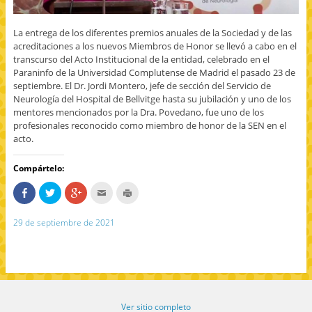
La entrega de los diferentes premios anuales de la Sociedad y de las
acreditaciones a los nuevos Miembros de Honor se llevó a cabo en el
transcurso del Acto Institucional de la entidad, celebrado en el
Paraninfo de la Universidad Complutense de Madrid el pasado 23 de
septiembre. El Dr. Jordi Montero, jefe de sección del Servicio de
Neurología del Hospital de Bellvitge hasta su jubilación y uno de los
mentores mencionados por la Dra. Povedano, fue uno de los
profesionales reconocido como miembro de honor de la SEN en el
acto.
Compártelo:
C
H
H
H
H
o
a
a
a
a
m
z
z
c
z
p
c
c
c
c
29 de septiembre de 2021
a
l
l
l
l
r
i
i
i
i
t
c
c
c
c
e
p
p
p
p
e
a
a
a
a
n
r
r
r
r
F
a
a
a
a
a
c
c
e
i
c
o
o
n
m
e
m
m
v
p
Ver sitio completo
b
p
p
i
r