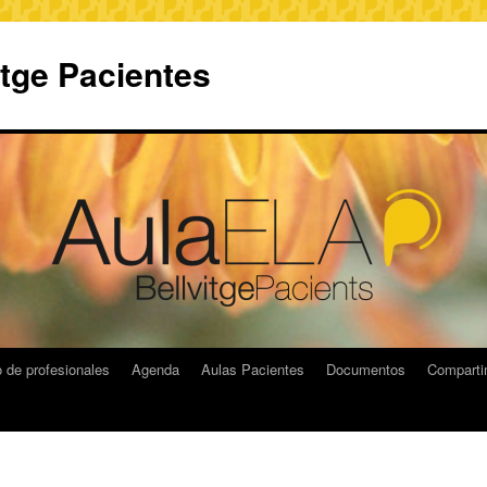
itge Pacientes
 de profesionales
Agenda
Aulas Pacientes
Documentos
Compart