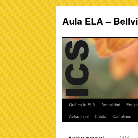
Aula ELA – Bellv
Qué es la ELA
Actualidad
Equipo
Aviso legal
Català
Castellano
enero 2024