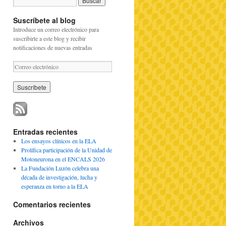
Suscríbete al blog
Introduce un correo electrónico para
suscribirte a este blog y recibir
notificaciones de nuevas entradas
C
o
r
r
e
o
e
l
Entradas recientes
e
Los ensayos clínicos en la ELA
c
Prolífica participación de la Unidad de
t
Motoneurona en el ENCALS 2026
r
La Fundación Luzón celebra una
ó
década de investigación, lucha y
n
esperanza en torno a la ELA
i
c
Comentarios recientes
o
Archivos