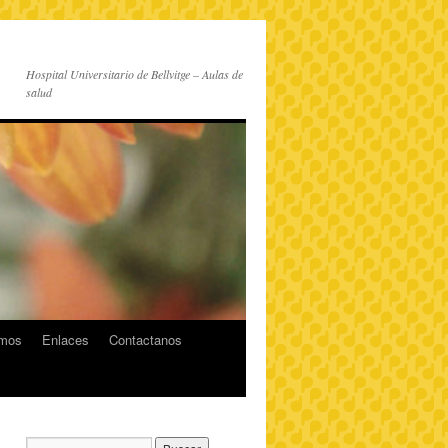
Hospital Universitario de Bellvitge – Aulas de
salud
imos
Enlaces
Contactanos