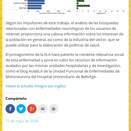
Según los impulsores de este trabajo, el análisis de las búsquedas
relacionadas con enfermedades neurológicas de los usuarios de
Internet proporciona una valiosa información sobre los intereses de
la población en general, así como de la industria del sector, que se
puede utilizar para la elaboración de políticas de salud.
El protagonismo de la ELA hace patente la creciente relevancia social
de esta enfermedad y pone en valor los recursos de información
avalados por las mismas unidades hospitalarias y de investigación,
como el blog AulaELA de la Unidad Funcional de Enfermedades de
Motoneurona del Hospital Universitario de Bellvitge.
Véase el estudio íntegro (en inglés)
Compártelo:
C
H
H
H
H
o
a
a
a
a
m
z
z
c
z
p
c
c
c
c
15 de mayo de 2020
a
l
l
l
l
r
i
i
i
i
t
c
c
c
c