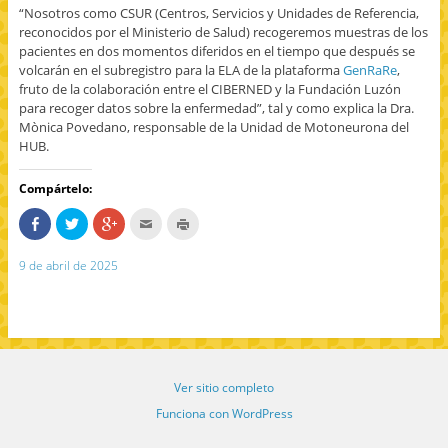
“Nosotros como CSUR (Centros, Servicios y Unidades de Referencia,
reconocidos por el Ministerio de Salud) recogeremos muestras de los
pacientes en dos momentos diferidos en el tiempo que después se
volcarán en el subregistro para la ELA de la plataforma
GenRaRe
,
fruto de la colaboración entre el CIBERNED y la Fundación Luzón
para recoger datos sobre la enfermedad”, tal y como explica la Dra.
Mònica Povedano, responsable de la Unidad de Motoneurona del
HUB.
Compártelo:
C
H
H
H
H
o
a
a
a
a
m
z
z
c
z
p
c
c
c
c
9 de abril de 2025
a
l
l
l
l
r
i
i
i
i
t
c
c
c
c
e
p
p
p
p
e
a
a
a
a
n
r
r
r
r
F
a
a
a
a
a
c
c
e
i
c
o
o
n
m
e
m
m
v
p
Ver sitio completo
b
p
p
i
r
o
a
a
a
i
o
r
r
r
m
Funciona con WordPress
k
t
t
p
i
(
i
i
o
r