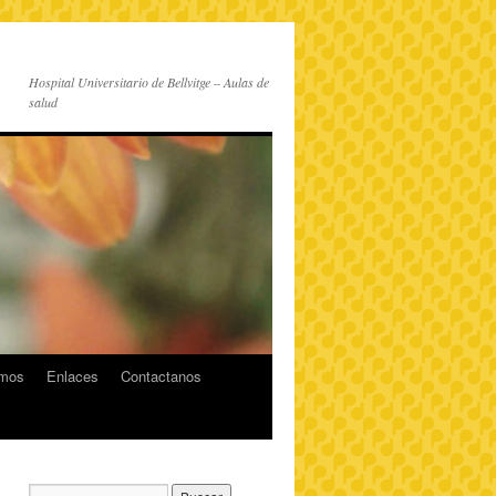
Hospital Universitario de Bellvitge – Aulas de
salud
imos
Enlaces
Contactanos