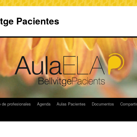
itge Pacientes
 de profesionales
Agenda
Aulas Pacientes
Documentos
Compart