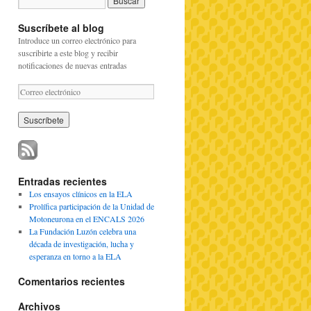
Suscríbete al blog
Introduce un correo electrónico para
suscribirte a este blog y recibir
notificaciones de nuevas entradas
C
o
r
r
e
o
e
l
Entradas recientes
e
Los ensayos clínicos en la ELA
c
Prolífica participación de la Unidad de
t
Motoneurona en el ENCALS 2026
r
La Fundación Luzón celebra una
ó
década de investigación, lucha y
n
esperanza en torno a la ELA
i
c
Comentarios recientes
o
Archivos