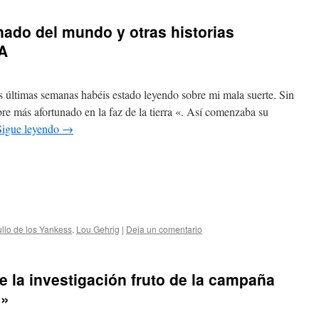
ado del mundo y otras historias
LA
s últimas semanas habéis estado leyendo sobre mi mala suerte. Sin
e más afortunado en la faz de la tierra «. Así comenzaba su
Sigue leyendo
→
ullo de los Yankess
,
Lou Gehrig
|
Deja un comentario
e la investigación fruto de la campaña
e»