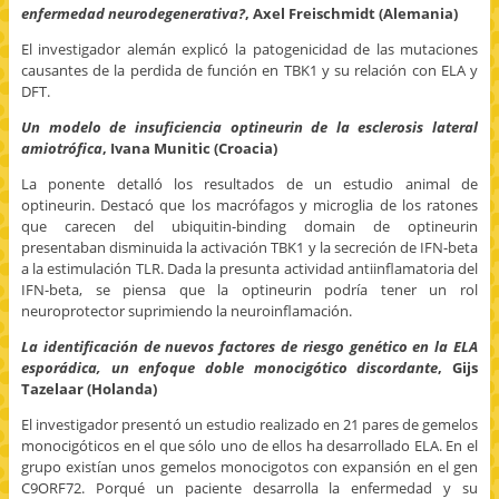
enfermedad neurodegenerativa?
, Axel Freischmidt (Alemania)
El investigador alemán explicó la patogenicidad de las mutaciones
causantes de la perdida de función en TBK1 y su relación con ELA y
DFT.
Un modelo de insuficiencia optineurin de la esclerosis lateral
amiotrófica
, Ivana Munitic (Croacia)
La ponente detalló los resultados de un estudio animal de
optineurin. Destacó que los macrófagos y microglia de los ratones
que carecen del ubiquitin-binding domain de optineurin
presentaban disminuida la activación TBK1 y la secreción de IFN-beta
a la estimulación TLR. Dada la presunta actividad antiinflamatoria del
IFN-beta, se piensa que la optineurin podría tener un rol
neuroprotector suprimiendo la neuroinflamación.
La identificación de nuevos factores de riesgo genético en la ELA
esporádica, un enfoque doble monocigótico discordante
, Gijs
Tazelaar (Holanda)
El investigador presentó un estudio realizado en 21 pares de gemelos
monocigóticos en el que sólo uno de ellos ha desarrollado ELA. En el
grupo existían unos gemelos monocigotos con expansión en el gen
C9ORF72. Porqué un paciente desarrolla la enfermedad y su