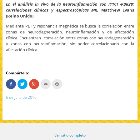
En el análisis in vivo de la neuroinflamación con [11C] -PBR28:
correlaciones clínicas y espectroscópicas MR
, Matthew Evans
(Reino Unido)
Mediante PET y resonancia magnética se busca la correlación entre
zonas de neurodegneración, neuroinflamación y de afectación
clínica. Encuentran correlación entre zonas con neurodegeneración
y zonas con neuroinflamación, sin poder correlacionarlo con la
afectación clínica.
Compártelo:
C
H
H
H
H
o
a
a
a
a
m
z
z
c
z
p
c
c
c
c
5 de julio de 2016
a
l
l
l
l
r
i
i
i
i
t
c
c
c
c
e
p
p
p
p
e
a
a
a
a
n
r
r
r
r
F
a
a
a
a
a
c
c
e
i
c
o
o
n
m
e
m
m
v
p
Ver sitio completo
b
p
p
i
r
o
a
a
a
i