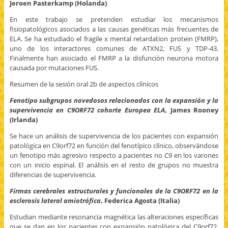
Jeroen Pasterkamp (Holanda)
En este trabajo se pretenden estudiar los mecanismos
fisiopatológicos asociados a las causas genéticas más frecuentes de
ELA. Se ha estudiado el fragile x mental retardation protein (FMRP),
uno de los interactores comunes de ATXN2, FUS y TDP-43.
Finalmente han asociado el FMRP a la disfunción neurona motora
causada por mutaciones FUS.
Resumen de la sesión oral 2b de aspectos clínicos
Fenotipo subgrupos novedosos relacionados con la expansión y la
supervivencia en C9ORF72 cohorte Europea ELA
, James Rooney
(Irlanda)
Se hace un análisis de supervivencia de los pacientes con expansión
patológica en C9orf72 en función del fenotípico clínico, observándose
un fenotipo más agresivo respecto a pacientes no C9 en los varones
con un inicio espinal. El análisis en el resto de grupos no muestra
diferencias de supervivencia.
Firmas cerebrales estructurales y funcionales de la C9ORF72 en la
esclerosis lateral amiotrófica
, Federica Agosta (Italia)
Estudian mediante resonancia magnética las alteraciones específicas
que se dan en los pacientes con expansión patológica del C9orf72,