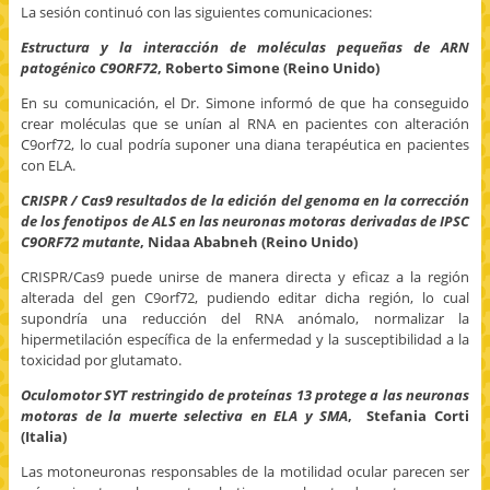
La sesión continuó con las siguientes comunicaciones:
Estructura y la interacción de moléculas pequeñas de ARN
patogénico C9ORF72
, Roberto Simone (Reino Unido)
En su comunicación, el Dr. Simone informó de que ha conseguido
crear moléculas que se unían al RNA en pacientes con alteración
C9orf72, lo cual podría suponer una diana terapéutica en pacientes
con ELA.
CRISPR / Cas9 resultados de la edición del genoma en la corrección
de los fenotipos de ALS en las neuronas motoras derivadas de IPSC
C9ORF72 mutante
, Nidaa Ababneh (Reino Unido)
CRISPR/Cas9 puede unirse de manera directa y eficaz a la región
alterada del gen C9orf72, pudiendo editar dicha región, lo cual
supondría una reducción del RNA anómalo, normalizar la
hipermetilación específica de la enfermedad y la susceptibilidad a la
toxicidad por glutamato.
Oculomotor SYT restringido de proteínas 13 protege a las neuronas
motoras de la muerte selectiva en ELA y SMA
, Stefania Corti
(Italia)
Las motoneuronas responsables de la motilidad ocular parecen ser