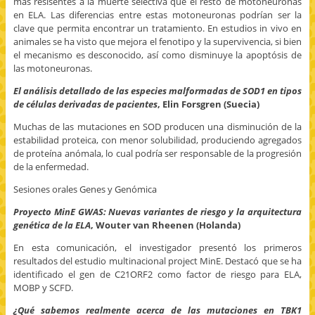
más resisentes a la muerte selectiva que el resto de motoneuronas
en ELA. Las diferencias entre estas motoneuronas podrían ser la
clave que permita encontrar un tratamiento. En estudios in vivo en
animales se ha visto que mejora el fenotipo y la supervivencia, si bien
el mecanismo es desconocido, así como disminuye la apoptósis de
las motoneuronas.
El análisis detallado de las especies malformadas de SOD1 en tipos
de células derivadas de pacientes
, Elin Forsgren (Suecia)
Muchas de las mutaciones en SOD producen una disminución de la
estabilidad proteica, con menor solubilidad, produciendo agregados
de proteína anómala, lo cual podría ser responsable de la progresión
de la enfermedad.
Sesiones orales Genes y Genómica
Proyecto MinE GWAS: Nuevas variantes de riesgo y la arquitectura
genética de la ELA
, Wouter van Rheenen (Holanda)
En esta comunicación, el investigador presentó los primeros
resultados del estudio multinacional project MinE. Destacó que se ha
identificado el gen de C21ORF2 como factor de riesgo para ELA,
MOBP y SCFD.
¿Qué sabemos realmente acerca de las mutaciones en TBK1