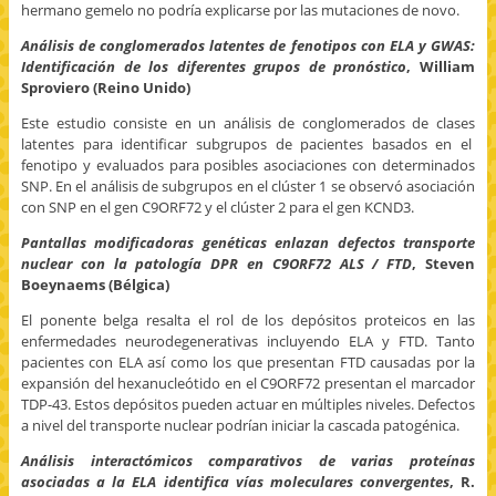
hermano gemelo no podría explicarse por las mutaciones de novo.
Análisis de conglomerados latentes de fenotipos con ELA y GWAS:
Identificación de los diferentes grupos de pronóstico
, William
Sproviero (Reino Unido)
Este estudio consiste en un análisis de conglomerados de clases
latentes para identificar subgrupos de pacientes basados en el
fenotipo y evaluados para posibles asociaciones con determinados
SNP. En el análisis de subgrupos en el clúster 1 se observó asociación
con SNP en el gen C9ORF72 y el clúster 2 para el gen KCND3.
Pantallas modificadoras genéticas enlazan defectos transporte
nuclear con la patología DPR en C9ORF72 ALS / FTD
, Steven
Boeynaems (Bélgica)
El ponente belga resalta el rol de los depósitos proteicos en las
enfermedades neurodegenerativas incluyendo ELA y FTD. Tanto
pacientes con ELA así como los que presentan FTD causadas por la
expansión del hexanucleótido en el C9ORF72 presentan el marcador
TDP-43. Estos depósitos pueden actuar en múltiples niveles. Defectos
a nivel del transporte nuclear podrían iniciar la cascada patogénica.
Análisis interactómicos comparativos de varias proteínas
asociadas a la ELA identifica vías moleculares convergentes
, R.