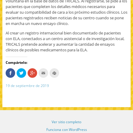
voluntaria en la base de datos de TRICALS. Al registrarse, se pide a los
pacientes que completen los detalles médicos necesarios para
evaluar su compatibilidad de cara a los próximo estudios clínicos. Los
pacientes registrados reciben noticias de su centro cuando se pone
en marcha un nuevo ensayo clínico.
Al crear un registro internacional bien documentado de pacientes
con ELA, conectados a un centro asistencial o de investigación local,
TRICALS pretende acelerar y aumentar la cantidad de ensayos
clínicos de posibles medicamentos para la ELA.
Compártelo:
C
H
H
H
H
o
a
a
a
a
m
z
z
c
z
p
c
c
c
c
19 de septiembre de 2019
a
l
l
l
l
r
i
i
i
i
t
c
c
c
c
e
p
p
p
p
e
a
a
a
a
n
r
r
r
r
F
a
a
a
a
a
c
c
e
i
c
o
o
n
m
e
m
m
v
p
Ver sitio completo
b
p
p
i
r
o
a
a
a
i
o
r
r
r
m
Funciona con WordPress
k
t
t
p
i