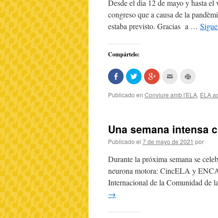
ventana
Desde el dia 12 de mayo y hasta el 
nueva)
congreso que a causa de la pandèmi
estaba previsto. Gracias a …
Sigue
Compártelo:
Comparte
Haz
Haz
Hac
Haz
en
clic
clic
clic
clic
Facebook
para
para
para
para
(Se
compartir
compartir
enviar
imprimir
Publicado en
Conviure amb l'ELA
,
ELA ac
abre
en
en
por
(Se
en
Twitter
Google+
correo
abre
una
(Se
(Se
electrónico
en
ventana
abre
abre
a
una
nueva)
en
en
un
ventana
Una semana intensa 
una
una
amigo
nueva)
ventana
ventana
(Se
nueva)
nueva)
abre
Publicado el
7 de mayo de 2021
por
en
una
ventana
Durante la próxima semana se celeb
nueva)
neurona motora: CincELA y ENCALS
Internacional de la Comunidad de 
→