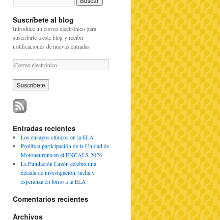
Suscríbete al blog
Introduce un correo electrónico para
suscribirte a este blog y recibir
notificaciones de nuevas entradas
C
o
r
r
e
o
e
l
Entradas recientes
e
Los ensayos clínicos en la ELA
c
Prolífica participación de la Unidad de
t
Motoneurona en el ENCALS 2026
r
La Fundación Luzón celebra una
ó
década de investigación, lucha y
n
esperanza en torno a la ELA
i
c
Comentarios recientes
o
Archivos