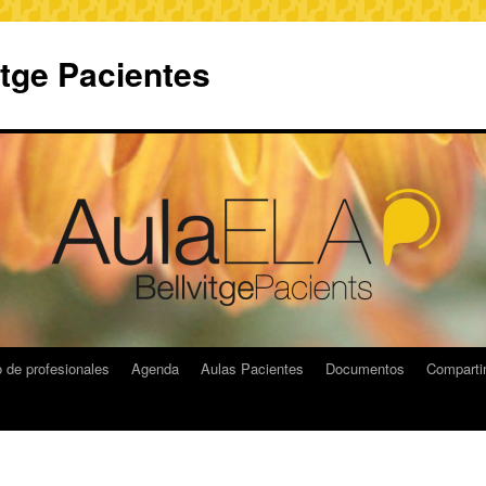
itge Pacientes
 de profesionales
Agenda
Aulas Pacientes
Documentos
Compart