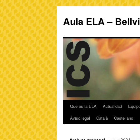
Aula ELA – Bellv
Qué es la ELA
Actualidad
Equipo
Aviso legal
Català
Castellano
mayo 2021