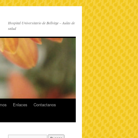
Hospital Universitario de Bellvitge – Aulas de
salud
imos
Enlaces
Contactanos