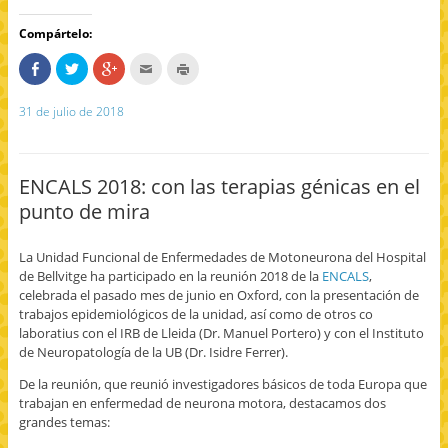
Compártelo:
C
H
H
H
H
o
a
a
a
a
m
z
z
c
z
p
c
c
c
c
31 de julio de 2018
a
l
l
l
l
r
i
i
i
i
t
c
c
c
c
e
p
p
p
p
e
a
a
a
a
n
r
r
r
r
ENCALS 2018: con las terapias génicas en el
F
a
a
a
a
a
c
c
e
i
punto de mira
c
o
o
n
m
e
m
m
v
p
b
p
p
i
r
o
a
a
a
i
La Unidad Funcional de Enfermedades de Motoneurona del Hospital
o
r
r
r
m
k
t
t
p
i
de Bellvitge ha participado en la reunión 2018 de la
ENCALS
,
(
i
i
o
r
celebrada el pasado mes de junio en Oxford, con la presentación de
S
r
r
r
(
e
e
e
c
S
trabajos epidemiológicos de la unidad, así como de otros co
a
n
n
o
e
b
T
G
r
a
laboratius con el IRB de Lleida (Dr. Manuel Portero) y con el Instituto
r
w
o
r
b
de Neuropatología de la UB (Dr. Isidre Ferrer).
e
i
o
e
r
e
t
g
o
e
n
t
l
e
e
De la reunión, que reunió investigadores básicos de toda Europa que
u
e
e
l
n
trabajan en enfermedad de neurona motora, destacamos dos
n
r
+
e
u
a
(
(
c
n
grandes temas:
v
S
S
t
a
e
e
e
r
v