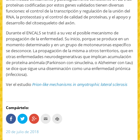
proteínas codificadas por estos genes validados tienen diversas
funciones: el control de la transcripción y regulación de la unión del
RNA, la proteostasi y el control de calidad de proteínas, y el apoyo y
desarrollo del citoesqueleto del axón.
Durante el ENCALS se trató a su vez el posible mecanismo de
propagación de la enfermedad. Su inicio, porque se produce en un
momento determinado y en un grupo de motoneuronas específico
se desconoce. La propagación de la misma a otros territorios, que en
otras enfermedades neurodegenerativas que implican acumulación
de proteína anómala (Parkinson con sinucleína, o Alzheimer con tau)
se dice que sigue una diseminación como una enfermedad priónica
(infecciosa).
Ver el estudio
Prion-like mechanisms in amyotrophic lateral sclerosis
Compártelo:
C
H
H
H
H
o
a
a
a
a
m
z
z
c
z
p
c
c
c
c
20 de julio de 2018
a
l
l
l
l
r
i
i
i
i