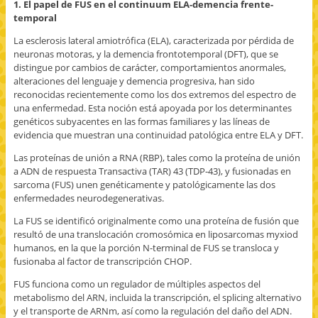
n
a
a
ó
e
1. El papel de FUS en el continuum ELA-demencia frente-
t
b
b
n
n
temporal
a
r
r
i
t
n
e
e
c
a
a
e
e
o
n
La esclerosis lateral amiotrófica (ELA), caracterizada por pérdida de
n
n
n
a
a
u
u
u
u
n
neuronas motoras, y la demencia frontotemporal (DFT), que se
e
n
n
n
u
distingue por cambios de carácter, comportamientos anormales,
v
a
a
a
e
a
v
v
m
v
alteraciones del lenguaje y demencia progresiva, han sido
)
e
e
i
a
reconocidas recientemente como los dos extremos del espectro de
n
n
g
)
t
t
o
una enfermedad. Esta noción está apoyada por los determinantes
a
a
(
genéticos subyacentes en las formas familiares y las líneas de
n
n
S
a
a
e
evidencia que muestran una continuidad patológica entre ELA y DFT.
n
n
a
u
u
b
e
e
r
Las proteínas de unión a RNA (RBP), tales como la proteína de unión
v
v
e
a ADN de respuesta Transactiva (TAR) 43 (TDP-43), y fusionadas en
a
a
e
)
)
n
sarcoma (FUS) unen genéticamente y patológicamente las dos
u
enfermedades neurodegenerativas.
n
a
v
La FUS se identificó originalmente como una proteína de fusión que
e
n
resultó de una translocación cromosómica en liposarcomas myxiod
t
humanos, en la que la porción N-terminal de FUS se transloca y
a
n
fusionaba al factor de transcripción CHOP.
a
n
u
FUS funciona como un regulador de múltiples aspectos del
e
metabolismo del ARN, incluida la transcripción, el splicing alternativo
v
a
y el transporte de ARNm, así como la regulación del daño del ADN.
)