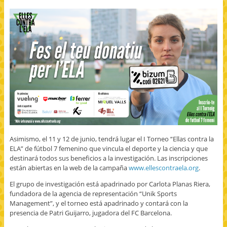
n
n
a
u
u
b
e
e
r
v
v
e
a
a
e
)
)
n
u
n
a
v
e
n
t
a
n
a
n
u
e
v
a
)
Asimismo, el 11 y 12 de junio, tendrá lugar el I Torneo “Ellas contra la
ELA” de fútbol 7 femenino que vincula el deporte y la ciencia y que
destinará todos sus beneficios a la investigación. Las inscripciones
están abiertas en la web de la campaña
www.ellescontraela.org
.
El grupo de investigación está apadrinado por Carlota Planas Riera,
fundadora de la agencia de representación “Unik Sports
Management”, y el torneo está apadrinado y contará con la
presencia de Patri Guijarro, jugadora del FC Barcelona.