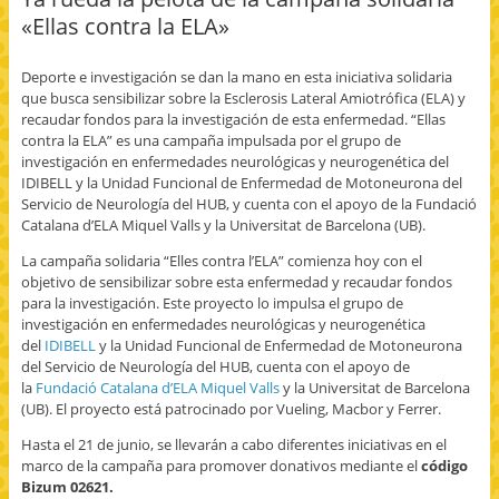
a
c
c
e
i
«Ellas contra la ELA»
c
o
o
n
m
e
m
m
v
p
b
p
p
i
r
o
a
a
a
i
Deporte e investigación se dan la mano en esta iniciativa solidaria
o
r
r
r
m
k
t
t
p
i
que busca sensibilizar sobre la Esclerosis Lateral Amiotrófica (ELA) y
(
i
i
o
r
recaudar fondos para la investigación de esta enfermedad. “Ellas
S
r
r
r
(
e
e
e
c
S
contra la ELA” es una campaña impulsada por el grupo de
a
n
n
o
e
b
T
G
r
a
investigación en enfermedades neurológicas y neurogenética del
r
w
o
r
b
IDIBELL y la Unidad Funcional de Enfermedad de Motoneurona del
e
i
o
e
r
e
t
g
o
e
Servicio de Neurología del HUB, y cuenta con el apoyo de la Fundació
n
t
l
e
e
Catalana d’ELA Miquel Valls y la Universitat de Barcelona (UB).
u
e
e
l
n
n
r
+
e
u
a
(
(
c
n
La campaña solidaria “Elles contra l’ELA” comienza hoy con el
v
S
S
t
a
e
e
e
r
v
objetivo de sensibilizar sobre esta enfermedad y recaudar fondos
n
a
a
ó
e
para la investigación. Este proyecto lo impulsa el grupo de
t
b
b
n
n
a
r
r
i
t
investigación en enfermedades neurológicas y neurogenética
n
e
e
c
a
del
IDIBELL
y la Unidad Funcional de Enfermedad de Motoneurona
a
e
e
o
n
n
n
n
a
a
del Servicio de Neurología del HUB, cuenta con el apoyo de
u
u
u
u
n
e
n
n
n
u
la
Fundació Catalana d’ELA Miquel Valls
y la Universitat de Barcelona
v
a
a
a
e
(UB). El proyecto está patrocinado por Vueling, Macbor y Ferrer.
a
v
v
m
v
)
e
e
i
a
n
n
g
)
Hasta el 21 de junio, se llevarán a cabo diferentes iniciativas en el
t
t
o
marco de la campaña para promover donativos mediante el
código
a
a
(
n
n
S
Bizum 02621.
a
a
e