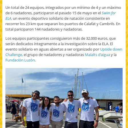
o
r
r
r
m
k
t
t
p
i
Un total de 24 equipos, integrados por un mínimo de 4 y un máximo
(
i
i
o
r
S
r
r
r
(
de 6 nadadores, participaron el pasado 15 de mayo en el
Swim for
e
e
e
c
S
a
n
n
o
e
ELA
,
un evento deportivo solidario de natación consistente en
b
T
G
r
a
recorrer los 23 km que separan los puertos de Calafat y Cambrils. En
r
w
o
r
b
e
i
o
e
r
total pariciparon 144 nadadores y nadadoras.
e
t
g
o
e
n
t
l
e
e
Los equipos participantes consiguieron más de 32.000 euros, que
u
e
e
l
n
n
r
+
e
u
serán dedicados íntegramente a la investigación sobre la ELA. El
a
(
(
c
n
v
S
S
t
a
evento solidario en aguas abiertas a ser organizado por
Upside down
e
e
e
r
v
Challenge,
el grupo de nadadores y nadadoras
Malalts d’aigua
y la
n
a
a
ó
e
t
b
b
n
n
Fundación Luzón
.
a
r
r
i
t
n
e
e
c
a
a
e
e
o
n
n
n
n
a
a
u
u
u
u
n
e
n
n
n
u
v
a
a
a
e
a
v
v
m
v
)
e
e
i
a
n
n
g
)
t
t
o
a
a
(
n
n
S
a
a
e
n
n
a
u
u
b
e
e
r
v
v
e
a
a
e
)
)
n