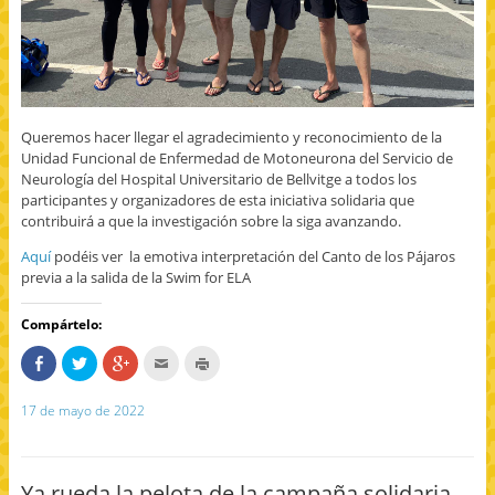
u
n
a
v
e
n
t
a
n
a
Queremos hacer llegar el agradecimiento y reconocimiento de la
n
Unidad Funcional de Enfermedad de Motoneurona del Servicio de
u
e
Neurología del Hospital Universitario de Bellvitge a todos los
v
a
participantes y organizadores de esta iniciativa solidaria que
)
contribuirá a que la investigación sobre la siga avanzando.
Aquí
podéis ver la emotiva interpretación del Canto de los Pájaros
previa a la salida de la Swim for ELA
Compártelo:
C
H
H
H
H
o
a
a
a
a
m
z
z
c
z
p
c
c
c
c
17 de mayo de 2022
a
l
l
l
l
r
i
i
i
i
t
c
c
c
c
e
p
p
p
p
e
a
a
a
a
n
r
r
r
r
Ya rueda la pelota de la campaña solidaria
F
a
a
a
a