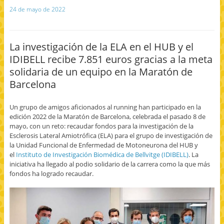
p
c
c
c
c
24 de mayo de 2022
a
l
l
l
l
r
i
i
i
i
t
c
c
c
c
e
p
p
p
p
e
a
a
a
a
n
r
r
r
r
La investigación de la ELA en el HUB y el
F
a
a
a
a
a
c
c
e
i
IDIBELL recibe 7.851 euros gracias a la meta
c
o
o
n
m
e
m
m
v
p
solidaria de un equipo en la Maratón de
b
p
p
i
r
o
a
a
a
i
Barcelona
o
r
r
r
m
k
t
t
p
i
(
i
i
o
r
S
r
r
r
(
Un grupo de amigos aficionados al running han participado en la
e
e
e
c
S
a
n
n
o
e
edición 2022 de la Maratón de Barcelona, celebrada el pasado 8 de
b
T
G
r
a
r
w
o
r
b
mayo, con un reto: recaudar fondos para la investigación de la
e
i
o
e
r
Esclerosis Lateral Amiotrófica (ELA) para el grupo de investigación de
e
t
g
o
e
n
t
l
e
e
la Unidad Funcional de Enfermedad de Motoneurona del HUB y
u
e
e
l
n
el
Instituto de Investigación Biomédica de Bellvitge (IDIBELL)
. La
n
r
+
e
u
a
(
(
c
n
iniciativa ha llegado al podio solidario de la carrera como la que más
v
S
S
t
a
e
e
e
r
v
fondos ha logrado recaudar.
n
a
a
ó
e
t
b
b
n
n
a
r
r
i
t
n
e
e
c
a
a
e
e
o
n
n
n
n
a
a
u
u
u
u
n
e
n
n
n
u