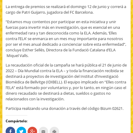
La entrega de premios se realizará el domingo 12 de junio y correrá a
cargo de Patri Guijarro, jugadora del FC Barcelona.
“Estamos muy contentos por participar en esta iniciativa y unir
fuerzas para invertir más en investigación, que es esencial en una
enfermedad rara y tan desconocida como la ELA. Además, ‘Elles
contra l’ELA’ se enmarca en un mes muy importante para nosotros
por ser el mes anual dedicado a concienciar sobre esta enfermedad”,
concluye Esther Sellés, Directora de la Fundació Catalana d’ELA
Miquel Valls.
La recaudación oficial de la campaña se hará pública el 21 de junio de
2022 – Día Mundial contra la ELA – y toda la financiación recibida se
destinará a proyectos de investigación del Institut d’Investigació
Biomèdica de Bellvitge (IDIBELL). El equipo implicado en “Elles contra
l’ELA” está formado por voluntarios y, por lo tanto, en ningún caso el
dinero recaudado se destinará a dietas, sueldos o gastos no
relacionados con la investigación.
Participa realizando una donación a través del código Bizum 02621.
Compártelo:
C
H
H
H
H