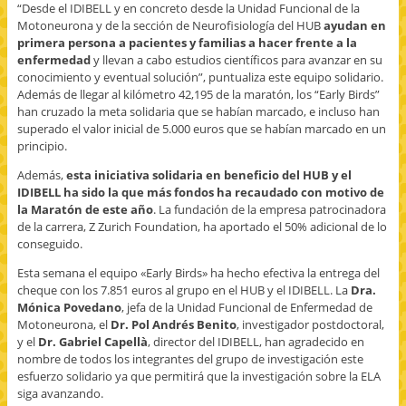
“Desde el IDIBELL y en concreto desde la Unidad Funcional de la
Motoneurona y de la sección de Neurofisiología del HUB
ayudan en
primera persona a pacientes y familias a hacer frente a la
enfermedad
y llevan a cabo estudios científicos para avanzar en su
conocimiento y eventual solución”, puntualiza este equipo solidario.
Además de llegar al kilómetro 42,195 de la maratón, los “Early Birds”
han cruzado la meta solidaria que se habían marcado, e incluso han
superado el valor inicial de 5.000 euros que se habían marcado en un
principio.
Además,
esta iniciativa solidaria en beneficio del HUB y el
IDIBELL ha sido la que más fondos ha recaudado con motivo de
la Maratón de este año
. La fundación de la empresa patrocinadora
de la carrera, Z Zurich Foundation, ha aportado el 50% adicional de lo
conseguido.
Esta semana el equipo «Early Birds» ha hecho efectiva la entrega del
cheque con los 7.851 euros al grupo en el HUB y el IDIBELL. La
Dra.
Mónica Povedano
, jefa de la Unidad Funcional de Enfermedad de
Motoneurona, el
Dr. Pol Andrés Benito
, investigador postdoctoral,
y el
Dr. Gabriel Capellà
, director del IDIBELL, han agradecido en
nombre de todos los integrantes del grupo de investigación este
esfuerzo solidario ya que permitirá que la investigación sobre la ELA
siga avanzando.