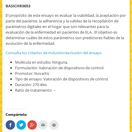
BASICHR0053
El propósito de este ensayo es evaluar la viabilidad, la aceptación por
parte del paciente, la adherencia y la validez de la recopilación de
parámetros digitales en el hogar que son relevantes para la
evaluación de la enfermedad en pacientes de ELA . El objetivo es
determinar cuáles de estos parámetros son predictores fiables de la
evolución de la enfermedad.
Consulta los criterios de inclusión/exclusión del ensayo
Molécula en estudio: Ninguna.
Formulación: Valoración de dispositivos de control.
Promotor: Novartis
Tipo de ensayo: Valoración de dispositivos de control.
Duración: 270 dies
Ratio de tratamiento: –
Compártelo:
C
H
H
H
H
o
a
a
a
a
m
z
z
c
z