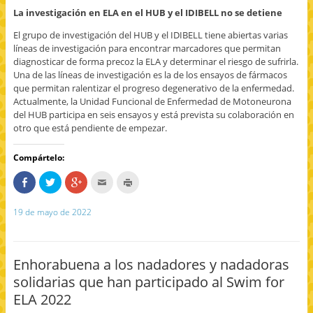
La investigación en ELA en el HUB y el IDIBELL no se detiene
El grupo de investigación del HUB y el IDIBELL tiene abiertas varias
líneas de investigación para encontrar marcadores que permitan
diagnosticar de forma precoz la ELA y determinar el riesgo de sufrirla.
Una de las líneas de investigación es la de los ensayos de fármacos
que permitan ralentizar el progreso degenerativo de la enfermedad.
Actualmente, la Unidad Funcional de Enfermedad de Motoneurona
del HUB participa en seis ensayos y está prevista su colaboración en
otro que está pendiente de empezar.
Compártelo:
C
H
H
H
H
o
a
a
a
a
m
z
z
c
z
p
c
c
c
c
19 de mayo de 2022
a
l
l
l
l
r
i
i
i
i
t
c
c
c
c
e
p
p
p
p
e
a
a
a
a
n
r
r
r
r
Enhorabuena a los nadadores y nadadoras
F
a
a
a
a
a
c
c
e
i
solidarias que han participado al Swim for
c
o
o
n
m
e
m
m
v
p
ELA 2022
b
p
p
i
r
o
a
a
a
i