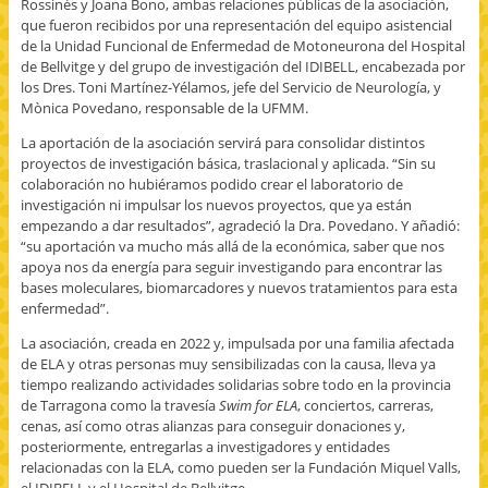
Rossinés y Joana Bono, ambas relaciones públicas de la asociación,
que fueron recibidos por una representación del equipo asistencial
de la Unidad Funcional de Enfermedad de Motoneurona del Hospital
de Bellvitge y del grupo de investigación del IDIBELL, encabezada por
los Dres. Toni Martínez-Yélamos, jefe del Servicio de Neurología, y
Mònica Povedano, responsable de la UFMM.
La aportación de la asociación servirá para consolidar distintos
proyectos de investigación básica, traslacional y aplicada. “Sin su
colaboración no hubiéramos podido crear el laboratorio de
investigación ni impulsar los nuevos proyectos, que ya están
empezando a dar resultados”, agradeció la Dra. Povedano. Y añadió:
“su aportación va mucho más allá de la económica, saber que nos
apoya nos da energía para seguir investigando para encontrar las
bases moleculares, biomarcadores y nuevos tratamientos para esta
enfermedad”.
La asociación, creada en 2022 y, impulsada por una familia afectada
de ELA y otras personas muy sensibilizadas con la causa, lleva ya
tiempo realizando actividades solidarias sobre todo en la provincia
de Tarragona como la travesía
Swim for ELA
, conciertos, carreras,
cenas, así como otras alianzas para conseguir donaciones y,
posteriormente, entregarlas a investigadores y entidades
relacionadas con la ELA, como pueden ser la Fundación Miquel Valls,
el IDIBELL y el Hospital de Bellvitge.