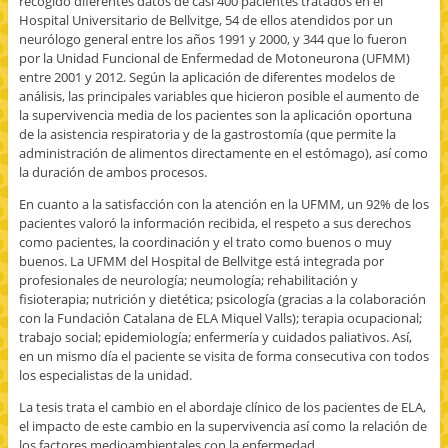
recogido diferentes datos de casi 400 pacientes tratados en el
v
Hospital Universitario de Bellvitge, 54 de ellos atendidos por un
e
n
neurólogo general entre los años 1991 y 2000, y 344 que lo fueron
t
por la Unidad Funcional de Enfermedad de Motoneurona (UFMM)
a
n
entre 2001 y 2012. Según la aplicación de diferentes modelos de
a
n
análisis, las principales variables que hicieron posible el aumento de
u
la supervivencia media de los pacientes son la aplicación oportuna
e
v
de la asistencia respiratoria y de la gastrostomía (que permite la
a
administración de alimentos directamente en el estómago), así como
)
la duración de ambos procesos.
En cuanto a la satisfacción con la atención en la UFMM, un 92% de los
pacientes valoró la información recibida, el respeto a sus derechos
como pacientes, la coordinación y el trato como buenos o muy
buenos. La UFMM del Hospital de Bellvitge está integrada por
profesionales de neurología; neumología; rehabilitación y
fisioterapia; nutrición y dietética; psicología (gracias a la colaboración
con la Fundación Catalana de ELA Miquel Valls); terapia ocupacional;
trabajo social; epidemiología; enfermería y cuidados paliativos. Así,
en un mismo día el paciente se visita de forma consecutiva con todos
los especialistas de la unidad.
La tesis trata el cambio en el abordaje clínico de los pacientes de ELA,
el impacto de este cambio en la supervivencia así como la relación de
los factores medioambientales con la enfermedad.