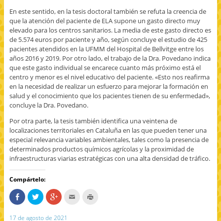
En este sentido, en la tesis doctoral también se refuta la creencia de
que la atención del paciente de ELA supone un gasto directo muy
elevado para los centros sanitarios. La media de este gasto directo es
de 5.574 euros por paciente y año, según concluye el estudio de 425
pacientes atendidos en la UFMM del Hospital de Bellvitge entre los
años 2016 y 2019. Por otro lado, el trabajo de la Dra. Povedano indica
que este gasto individual se encarece cuanto más próximo está el
centro y menor es el nivel educativo del paciente. «Esto nos reafirma
en la necesidad de realizar un esfuerzo para mejorar la formación en
salud y el conocimiento que los pacientes tienen de su enfermedad»,
concluye la Dra. Povedano.
Por otra parte, la tesis también identifica una veintena de
localizaciones territoriales en Cataluña en las que pueden tener una
especial relevancia variables ambientales, tales como la presencia de
determinados productos químicos agrícolas y la proximidad de
infraestructuras viarias estratégicas con una alta densidad de tráfico.
Compártelo:
C
H
H
H
H
o
a
a
a
a
m
z
z
c
z
p
c
c
c
c
17 de agosto de 2021
a
l
l
l
l