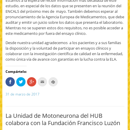
Estamos a la espera de recibir información más detallada de este
estudio, en especial de los datos que se presenten en la reunión del
ENCALS del próximo mes de mayo. También debemos esperar al
pronunciamiento de la Agencia Europea de Medicamentos, que debe
auditar y emitir un juicio sobre los datos que presenta el laboratorio.
Mientras no se superen estos dos requisitos, no es posible acceder a
este medicamento por fuera del ensayo clínico.
Desde nuestra unidad agradecemos a los pacientes y a sus familias
la disposición y la voluntad de participar en ensayos clínicos y
colaborar con la investigación científica de calidad en la enfermedad,
como única vía de avance con garantías en la lucha contra la ELA.
Compártelo:
C
H
H
H
H
o
a
a
a
a
m
z
z
c
z
p
c
c
c
c
31 de marzo de 2017
a
l
l
l
l
r
i
i
i
i
t
c
c
c
c
e
p
p
p
p
e
a
a
a
a
n
r
r
r
r
La Unidad de Motoneurona del HUB
F
a
a
a
a
a
c
c
e
i
colabora con la Fundación Francisco Luzón
c
o
o
n
m
e
m
m
v
p
b
p
p
i
r