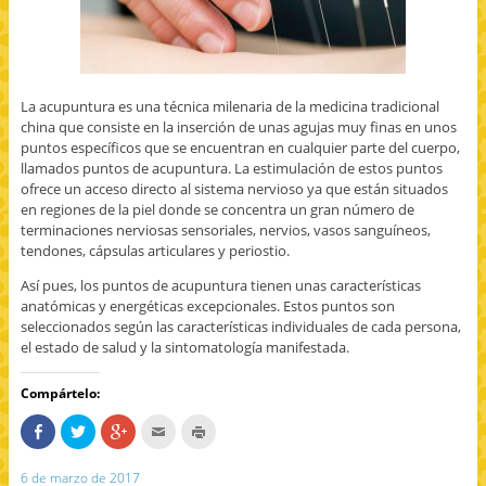
n
n
g
)
t
t
o
a
a
(
n
n
S
a
a
e
n
n
a
u
u
b
e
e
r
La acupuntura es una técnica milenaria de la medicina tradicional
v
v
e
a
a
e
china que consiste en la inserción de unas agujas muy finas en unos
)
)
n
puntos específicos que se encuentran en cualquier parte del cuerpo,
u
n
llamados puntos de acupuntura. La estimulación de estos puntos
a
v
ofrece un acceso directo al sistema nervioso ya que están situados
e
en regiones de la piel donde se concentra un gran número de
n
t
terminaciones nerviosas sensoriales, nervios, vasos sanguíneos,
a
tendones, cápsulas articulares y periostio.
n
a
n
Así pues, los puntos de acupuntura tienen unas características
u
e
anatómicas y energéticas excepcionales. Estos puntos son
v
seleccionados según las características individuales de cada persona,
a
)
el estado de salud y la sintomatología manifestada.
Compártelo:
C
H
H
H
H
o
a
a
a
a
m
z
z
c
z
p
c
c
c
c
6 de marzo de 2017
a
l
l
l
l