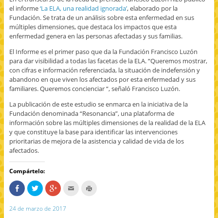
a
a
e
el informe
‘La ELA, una realidad ignorada’
, elaborado por la
)
)
n
u
Fundación. Se trata de un análisis sobre esta enfermedad en sus
n
múltiples dimensiones, que destaca los impactos que esta
a
v
enfermedad genera en las personas afectadas y sus familias.
e
n
t
El Informe es el primer paso que da la Fundación Francisco Luzón
a
para dar visibilidad a todas las facetas de la ELA. “Queremos mostrar,
n
a
con cifras e información referenciada, la situación de indefensión y
n
abandono en que viven los afectados por esta enfermedad y sus
u
e
familiares. Queremos concienciar “, señaló Francisco Luzón.
v
a
)
La publicación de este estudio se enmarca en la iniciativa de la
Fundación denominada “Resonancia”, una plataforma de
información sobre las múltiples dimensiones de la realidad de la ELA
y que constituye la base para identificar las intervenciones
prioritarias de mejora de la asistencia y calidad de vida de los
afectados.
Compártelo:
C
H
H
H
H
o
a
a
a
a
m
z
z
c
z
p
c
c
c
c
24 de marzo de 2017
a
l
l
l
l
r
i
i
i
i