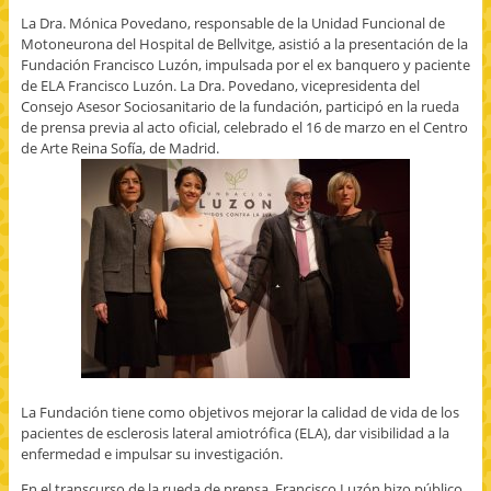
o
a
a
a
i
La Dra. Mónica Povedano, responsable de la Unidad Funcional de
o
r
r
r
m
k
t
t
p
i
Motoneurona del Hospital de Bellvitge, asistió a la presentación de la
(
i
i
o
r
Fundación Francisco Luzón, impulsada por el ex banquero y paciente
S
r
r
r
(
e
e
e
c
S
de ELA Francisco Luzón. La Dra. Povedano, vicepresidenta del
a
n
n
o
e
b
T
G
r
a
Consejo Asesor Sociosanitario de la fundación, participó en la rueda
r
w
o
r
b
de prensa previa al acto oficial, celebrado el 16 de marzo en el Centro
e
i
o
e
r
e
t
g
o
e
de Arte Reina Sofía, de Madrid.
n
t
l
e
e
u
e
e
l
n
n
r
+
e
u
a
(
(
c
n
v
S
S
t
a
e
e
e
r
v
n
a
a
ó
e
t
b
b
n
n
a
r
r
i
t
n
e
e
c
a
a
e
e
o
n
n
n
n
a
a
u
u
u
u
n
e
n
n
n
u
v
a
a
a
e
a
v
v
m
v
)
e
e
i
a
n
n
g
)
t
t
o
a
a
(
La Fundación tiene como objetivos mejorar la calidad de vida de los
n
n
S
pacientes de esclerosis lateral amiotrófica (ELA), dar visibilidad a la
a
a
e
n
n
a
enfermedad e impulsar su investigación.
u
u
b
e
e
r
v
v
e
En el transcurso de la rueda de prensa, Francisco Luzón hizo público