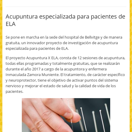
t
c
c
c
c
e
p
p
p
p
e
a
a
a
a
n
r
r
r
r
Acupuntura especializada para pacientes de
F
a
a
a
a
a
c
c
e
i
ELA
c
o
o
n
m
e
m
m
v
p
b
p
p
i
r
o
a
a
a
i
Se pone en marcha en la sede del hospital de Bellvitge y de manera
o
r
r
r
m
k
t
t
p
i
gratuita, un innovador proyecto de investigación de acupuntura
(
i
i
o
r
especializada para pacientes de ELA.
S
r
r
r
(
e
e
e
c
S
a
n
n
o
e
El proyecto Acupuntura X ELA, consta de 12 sesiones de acupuntura,
b
T
G
r
a
r
w
o
r
b
todas ellas programadas y totalmente gratuitas, que se realizarán
e
i
o
e
r
durante el año 2017 a cargo de la acupuntora y enfermera
e
t
g
o
e
n
t
l
e
e
Inmaculada Zamora Muniente. El tratamiento, de carácter específico
u
e
e
l
n
y neuroprotector, tiene el objetivo de activar puntos del sistema
n
r
+
e
u
a
(
(
c
n
nervioso y mejorar el estado de salud y la calidad de vida de los
v
S
S
t
a
e
e
e
r
v
pacientes.
n
a
a
ó
e
t
b
b
n
n
a
r
r
i
t
n
e
e
c
a
a
e
e
o
n
n
n
n
a
a
u
u
u
u
n
e
n
n
n
u
v
a
a
a
e
a
v
v
m
v
)
e
e
i
a