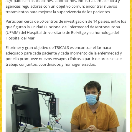
agrupados en asociaciones, laboratorios, industria farmacéutica y
a
n
n
o
e
b
T
G
r
a
agencias reguladoras con un objetivo común: encontrar nuevos
r
w
o
r
b
tratamientos para mejorar la supervivencia de los pacientes.
e
i
o
e
r
e
t
g
o
e
n
t
l
e
e
Participan cerca de 50 centros de investigación de 14 países, entre los
u
e
e
l
n
que figuran la Unidad Funcional de Enfermedad de Motoneurona
n
r
+
e
u
a
(
(
c
n
(UFMM) del Hospital Universitario de Bellvitge y su homóloga del
v
S
S
t
a
e
e
e
r
v
Hospital del Mar.
n
a
a
ó
e
t
b
b
n
n
El primer y gran objetivo de TRICALS es encontrar el fármaco
a
r
r
i
t
n
e
e
c
a
adecuado para cada paciente y cada momento de la enfermedad y
a
e
e
o
n
por ello promueve nuevos ensayos clínicos a partir de procesos de
n
n
n
a
a
u
u
u
u
n
trabajo conjuntos, coordinados y homogeneizados.
e
n
n
n
u
v
a
a
a
e
a
v
v
m
v
)
e
e
i
a
n
n
g
)
t
t
o
a
a
(
n
n
S
a
a
e
n
n
a
u
u
b
e
e
r
v
v
e
a
a
e
)
)
n
u
n
a
v