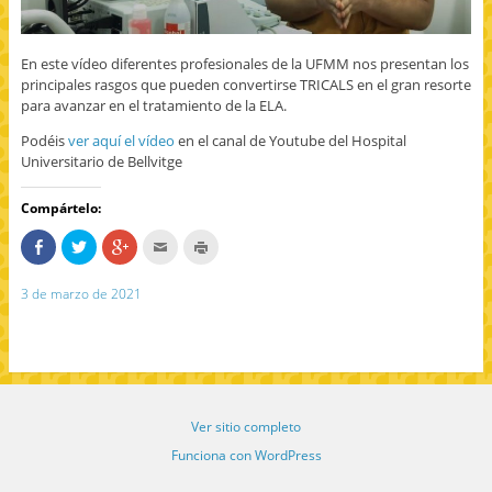
e
n
t
a
n
En este vídeo diferentes profesionales de la UFMM nos presentan los
a
n
principales rasgos que pueden convertirse TRICALS en el gran resorte
u
para avanzar en el tratamiento de la ELA.
e
v
a
Podéis
ver aquí el vídeo
en el canal de Youtube del Hospital
)
Universitario de Bellvitge
Compártelo:
C
H
H
H
H
o
a
a
a
a
m
z
z
c
z
p
c
c
c
c
3 de marzo de 2021
a
l
l
l
l
r
i
i
i
i
t
c
c
c
c
e
p
p
p
p
e
a
a
a
a
n
r
r
r
r
F
a
a
a
a
a
c
c
e
i
c
o
o
n
m
e
m
m
v
p
Ver sitio completo
b
p
p
i
r
o
a
a
a
i
o
r
r
r
m
Funciona con WordPress
k
t
t
p
i
(
i
i
o
r