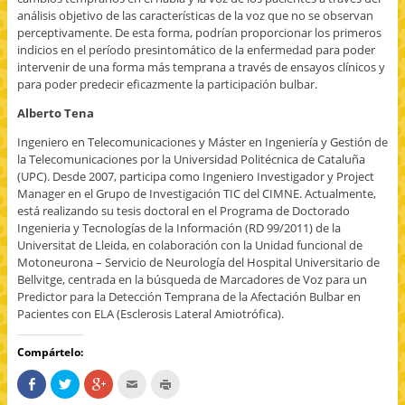
análisis objetivo de las características de la voz que no se observan
perceptivamente. De esta forma, podrían proporcionar los primeros
indicios en el período presintomático de la enfermedad para poder
intervenir de una forma más temprana a través de ensayos clínicos y
para poder predecir eficazmente la participación bulbar.
Alberto Tena
Ingeniero en Telecomunicaciones y Máster en Ingeniería y Gestión de
la Telecomunicaciones por la Universidad Politécnica de Cataluña
(UPC). Desde 2007, participa como Ingeniero Investigador y Project
Manager en el Grupo de Investigación TIC del CIMNE. Actualmente,
está realizando su tesis doctoral en el Programa de Doctorado
Ingenieria y Tecnologías de la Información (RD 99/2011) de la
Universitat de Lleida, en colaboración con la Unidad funcional de
Motoneurona – Servicio de Neurología del Hospital Universitario de
Bellvitge, centrada en la búsqueda de Marcadores de Voz para un
Predictor para la Detección Temprana de la Afectación Bulbar en
Pacientes con ELA (Esclerosis Lateral Amiotrófica).
Compártelo:
C
H
H
H
H
o
a
a
a
a
m
z
z
c
z