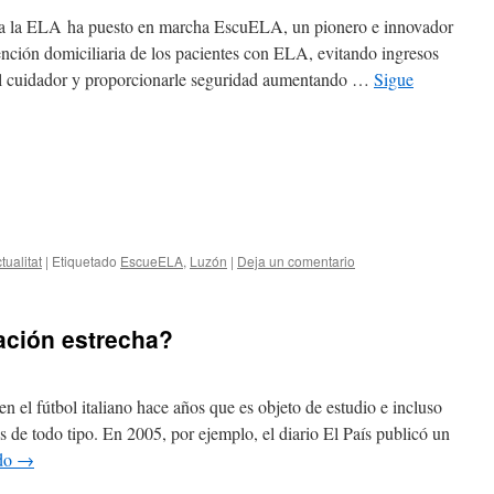
a la ELA ha puesto en marcha EscuELA, un pionero e innovador
ención domiciliaria de los pacientes con ELA, evitando ingresos
ar al cuidador y proporcionarle seguridad aumentando …
Sigue
tualitat
|
Etiquetado
EscueELA
,
Luzón
|
Deja un comentario
lación estrecha?
 el fútbol italiano hace años que es objeto de estudio e incluso
os de todo tipo. En 2005, por ejemplo, el diario El País publicó un
ndo
→