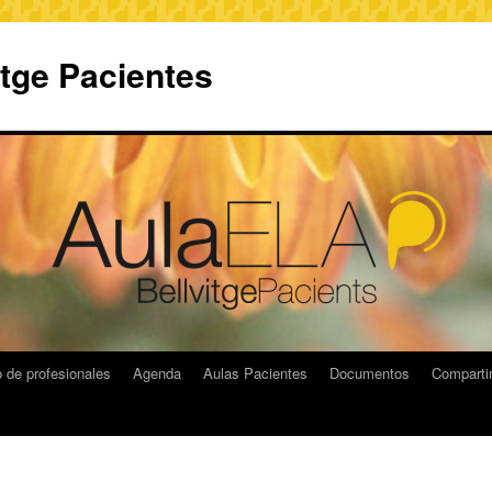
itge Pacientes
 de profesionales
Agenda
Aulas Pacientes
Documentos
Compart