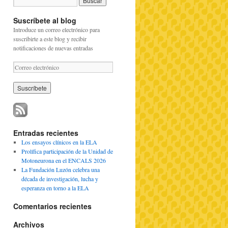
Suscríbete al blog
Introduce un correo electrónico para
suscribirte a este blog y recibir
notificaciones de nuevas entradas
C
o
r
r
e
o
e
l
Entradas recientes
e
Los ensayos clínicos en la ELA
c
Prolífica participación de la Unidad de
t
Motoneurona en el ENCALS 2026
r
La Fundación Luzón celebra una
ó
década de investigación, lucha y
n
esperanza en torno a la ELA
i
c
Comentarios recientes
o
Archivos