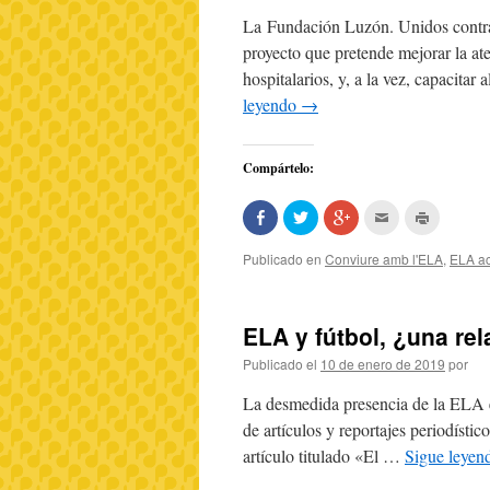
La Fundación Luzón. Unidos contr
proyecto que pretende mejorar la at
hospitalarios, y, a la vez, capacit
leyendo
→
Compártelo:
Comparte
Haz
Haz
Hac
Haz
en
clic
clic
clic
clic
Facebook
para
para
para
para
(Se
compartir
compartir
enviar
imprimir
Publicado en
Conviure amb l'ELA
,
ELA ac
abre
en
en
por
(Se
en
Twitter
Google+
correo
abre
una
(Se
(Se
electrónico
en
ventana
abre
abre
a
una
nueva)
en
en
un
ventana
ELA y fútbol, ¿una re
una
una
amigo
nueva)
ventana
ventana
(Se
nueva)
nueva)
abre
Publicado el
10 de enero de 2019
por
en
una
ventana
La desmedida presencia de la ELA en
nueva)
de artículos y reportajes periodístic
artículo titulado «El …
Sigue leye