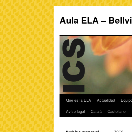
Aula ELA – Bellv
Qué es la ELA
Actualidad
Equipo
Aviso legal
Català
Castellano
enero 2019