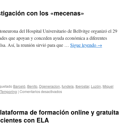
stigación con los «mecenas»
eurona del Hospital Universitario de Bellvitge organizó el 29
dades que apoyan y conceden ayuda económica a diferentes
lsa. Así, la reunión sirvió para que …
Sigue leyendo
→
iquetado
Barceló
,
Benito
,
Dgeneracion
,
fundela
,
Iberostar
,
Luzón
,
Miquel
Temporing
|
Comentarios desactivados
lataforma de formación online y gratuita
acientes con ELA