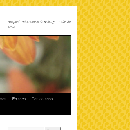
Hospital Universitario de Bellvitge – Aulas de
salud
imos
Enlaces
Contactanos