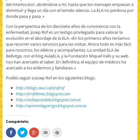
del interlocutor, abriéndose a mí, hasta que los mensajes empiezan a
disminuir y llega un día con el temido silencio. La ELA no perdona por
donde pasa y pasa. »
Con la perspectiva de los diecisiete años de convivencia con la
enfermedad, Josep Rof es un testigo privilegiado para valorar la
evolución en el abordaje de la ELA. «En los primeros años teníamos
que recorrer varios servicios para las visitas. Ahora todo es más fácil
para nosotros, los
elàticos
y acompañantes. La unidad ELA de
Bellvitge, con el blog AulaELA, y la Fundación Miquel Valls y su web
nos han acercado el saber. En definitiva, el equipo de médicos ha
acercado a los enfermos y familiares «.
Podéis seguir a Josep Rof en los siguientes blogs:
http://blogs.avui.cat/jrofrof
http://jrrofi8mes.blogspot.com
http://enfoques6ela.blogspot.com.es
http://opinemlagarriga.blogspot.com.es
Compártelo:
C
H
H
H
H
o
a
a
a
a
m
z
z
c
z