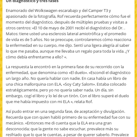
Un diagnóstico y tres fases
Enamorado del Wolkswagen escarabajo y del Camper T3 y
apasionado de la fotografía, Rof recuerda perfectamente cómo fue el
momento del diagnóstico, después de múltiples pruebas y visitas a
otros centros: «El 10 de mayo de 2001 recibí el diagnóstico del Dr. .
Matos: tiene usted una esclerosis lateral amiotrófica y el promedio
de vida es de 5 años. No se preocupe, controlaremos cómo reacciona
la enfermedad en su cuerpo, me dijo. Sentí una ligera alegría al saber
lo que me pasaba, aunque me llevaba un regalo para toda la vida. ¿Y
cómo debía enfrentarme a ello? «.
La respuesta la encontró en la primera fase de su recorrido con la
enfermedad, que denomina como «El duelo». «Escondí el diagnóstico
un largo año. No quería hablar con nadie. En casa había un libro de
una chica mallorquina con ELA, «Soy Caty Salom». Estaba colocado
estratégicamente, pero yo no quería saber nada. Un día, sin
embargo, cogí el libro y lo leí de un tirón. Con el libro superé el duelo
que me había impuesto con mi ELA «, relata Rof.
Así pudo entrar en una segunda fase, de aceptación y divulgación.
Recuerda que con quien habló primero de su enfermedad fue con su
mecánico. «Entonces me di cuenta que la ELA era una gran
desconocida; que la gente no sabe escuchar, prevalece más su
resfriado que lo que le cuentas, a pesar de querer saberlo. Prevalece