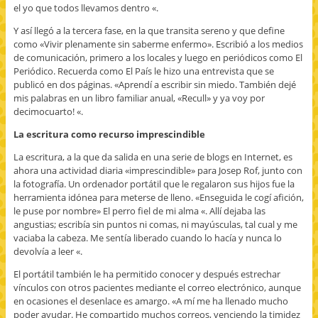
el yo que todos llevamos dentro «.
Y así llegó a la tercera fase, en la que transita sereno y que define
como «Vivir plenamente sin saberme enfermo». Escribió a los medios
de comunicación, primero a los locales y luego en periódicos como El
Periódico. Recuerda como El País le hizo una entrevista que se
publicó en dos páginas. «Aprendí a escribir sin miedo. También dejé
mis palabras en un libro familiar anual, «Recull» y ya voy por
decimocuarto! «.
La escritura como recurso imprescindible
La escritura, a la que da salida en una serie de blogs en Internet, es
ahora una actividad diaria «imprescindible» para Josep Rof, junto con
la fotografía. Un ordenador portátil que le regalaron sus hijos fue la
herramienta idónea para meterse de lleno. «Enseguida le cogí afición,
le puse por nombre» El perro fiel de mi alma «. Allí dejaba las
angustias; escribía sin puntos ni comas, ni mayúsculas, tal cual y me
vaciaba la cabeza. Me sentía liberado cuando lo hacía y nunca lo
devolvía a leer «.
El portátil también le ha permitido conocer y después estrechar
vínculos con otros pacientes mediante el correo electrónico, aunque
en ocasiones el desenlace es amargo. «A mí me ha llenado mucho
poder ayudar. He compartido muchos correos, venciendo la timidez