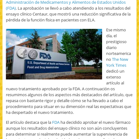
Administración de Medicamentos y Alimentos de Estados Unidos
(FDA)
. La aprobación se llevó a cabo atendiendo a los resultados del
ensayo clínico Centaur, que mostró una reducción significativa de la
pérdida de la función física en pacientes con ELA.
Ese mismo
día, el
prestigioso
diario
norteamerica
no
The New
York Times
dedicó un
extenso
artículo al
nuevo tratamiento aprobado por la FDA. A continuación os
resumimos algunos de los aspectos más destacados del artículo, que
repasa con bastante rigor y detalle cómo se ha llevado a cabo el
procedimiento para situar en su dimensión real las expectativas que
ha despertado el nuevo tratamiento.
El artículo destaca que la
FDA
ha decidido aprobar el nuevo fármaco
aunque los resultados del ensayo clínico no son aún concluyentes
para determinar si realmente puede aumentar la supervivencia de