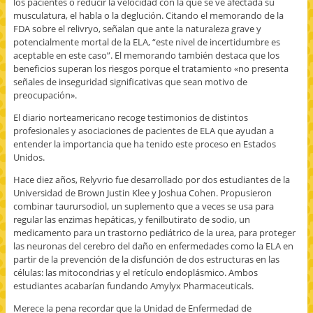
los pacientes o reducir la velocidad con la que se ve afectada su
musculatura, el habla o la deglución. Citando el memorando de la
FDA sobre el relivryo, señalan que ante la naturaleza grave y
potencialmente mortal de la ELA, “este nivel de incertidumbre es
aceptable en este caso”. El memorando también destaca que los
beneficios superan los riesgos porque el tratamiento «no presenta
señales de inseguridad significativas que sean motivo de
preocupación».
El diario norteamericano recoge testimonios de distintos
profesionales y asociaciones de pacientes de ELA que ayudan a
entender la importancia que ha tenido este proceso en Estados
Unidos.
Hace diez años, Relyvrio fue desarrollado por dos estudiantes de la
Universidad de Brown Justin Klee y Joshua Cohen. Propusieron
combinar taurursodiol, un suplemento que a veces se usa para
regular las enzimas hepáticas, y fenilbutirato de sodio, un
medicamento para un trastorno pediátrico de la urea, para proteger
las neuronas del cerebro del daño en enfermedades como la ELA en
partir de la prevención de la disfunción de dos estructuras en las
células: las mitocondrias y el retículo endoplásmico. Ambos
estudiantes acabarían fundando Amylyx Pharmaceuticals.
Merece la pena recordar que la Unidad de Enfermedad de