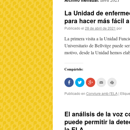
Archivo mensual:
La Unidad de enferme
para hacer más fácil a
Publicado el
28 de abril de 2021
por
La primera visita a la Unidad Fun
Universitario de Bellvitge puede ser
motivo, desde la Unidad hemos el
Compártelo:
Comparte
Haz
Haz
Hac
Haz
en
clic
clic
clic
clic
Facebook
para
para
para
para
(Se
compartir
compartir
enviar
imprimir
Publicado en
Conviure amb l'ELA
|
Etiqu
abre
en
en
por
(Se
en
Twitter
Google+
correo
abre
una
(Se
(Se
electrónico
en
ventana
abre
abre
a
una
nueva)
en
en
un
ventana
El análisis de la voz c
una
una
amigo
nueva)
ventana
ventana
(Se
puede permitir la dete
nueva)
nueva)
abre
en
una
la ELA