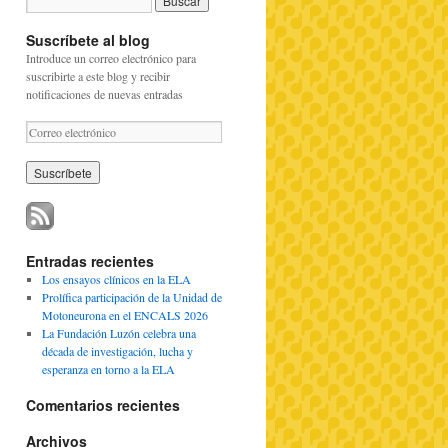
Suscríbete al blog
Introduce un correo electrónico para
suscribirte a este blog y recibir
notificaciones de nuevas entradas
C
o
r
r
e
o
e
l
Entradas recientes
e
Los ensayos clínicos en la ELA
c
Prolífica participación de la Unidad de
t
Motoneurona en el ENCALS 2026
r
La Fundación Luzón celebra una
ó
década de investigación, lucha y
n
esperanza en torno a la ELA
i
c
Comentarios recientes
o
Archivos