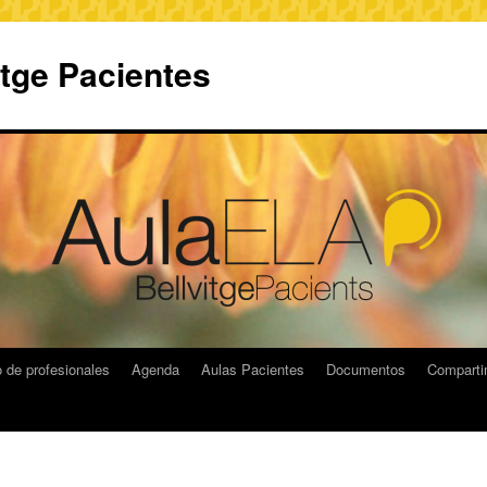
itge Pacientes
 de profesionales
Agenda
Aulas Pacientes
Documentos
Compart