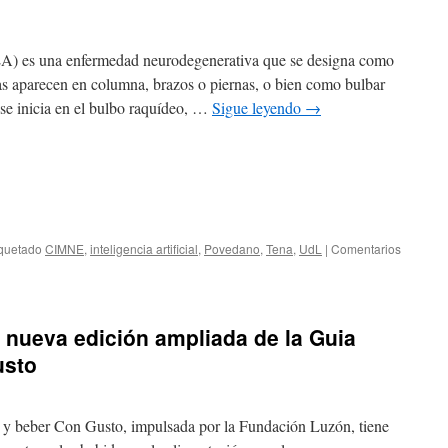
(ELA) es una enfermedad neurodegenerativa que se designa como
as aparecen en columna, brazos o piernas, o bien como bulbar
 se inicia en el bulbo raquídeo, …
Sigue leyendo
→
iquetado
CIMNE
,
inteligencia artificial
,
Povedano
,
Tena
,
UdL
|
Comentarios
a nueva edición ampliada de la Guia
usto
 y beber Con Gusto, impulsada por la Fundación Luzón, tiene