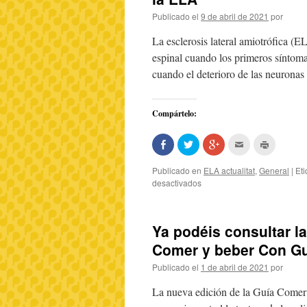
ventana
nueva)
Publicado el
9 de abril de 2021
por
La esclerosis lateral amiotrófica 
espinal cuando los primeros síntom
cuando el deterioro de las neuronas
Compártelo:
Comparte
Haz
Haz
Hac
Haz
en
clic
clic
clic
clic
Facebook
para
para
para
para
(Se
compartir
compartir
enviar
imprimir
Publicado en
ELA actualitat
,
General
|
Et
abre
en
en
por
(Se
desactivados
en
Twitter
Google+
correo
abre
una
(Se
(Se
electrónico
en
ventana
abre
abre
a
una
nueva)
en
en
un
ventana
una
una
amigo
nueva)
ventana
ventana
(Se
Ya podéis consultar l
nueva)
nueva)
abre
en
Comer y beber Con G
una
ventana
nueva)
Publicado el
1 de abril de 2021
por
La nueva edición de la Guía Comer