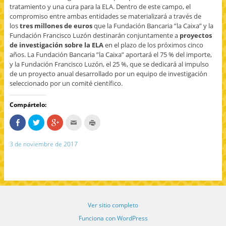
tratamiento y una cura para la ELA. Dentro de este campo, el
compromiso entre ambas entidades se materializará a través de
los
tres millones de euros
que la Fundación Bancaria ”la Caixa” y la
Fundación Francisco Luzón destinarán conjuntamente a
proyectos
de investigación sobre la ELA
en el plazo de los próximos cinco
años. La Fundación Bancaria ”la Caixa” aportará el 75 % del importe,
y la Fundación Francisco Luzón, el 25 %, que se dedicará al impulso
de un proyecto anual desarrollado por un equipo de investigación
seleccionado por un comité científico.
Compártelo:
C
H
H
H
H
o
a
a
a
a
m
z
z
c
z
p
c
c
c
c
3 de noviembre de 2017
a
l
l
l
l
r
i
i
i
i
t
c
c
c
c
e
p
p
p
p
e
a
a
a
a
n
r
r
r
r
F
a
a
a
a
a
c
c
e
i
c
o
o
n
m
e
m
m
v
p
Ver sitio completo
b
p
p
i
r
o
a
a
a
i
o
r
r
r
m
Funciona con WordPress
k
t
t
p
i