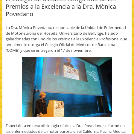
a
c
c
e
i
Premios a la Excelencia a la Dra. Mònica
c
o
o
n
m
e
m
m
v
p
Povedano
b
p
p
i
r
o
a
a
a
i
o
r
r
r
m
k
t
t
p
i
La Dra. Mónica Povedano, responsable de la Unidad de Enfermedad
(
i
i
o
r
S
r
r
r
(
de Motoneurona del Hospital Universitario de Bellvitge, ha sido
e
e
e
c
S
a
n
n
o
e
galardonadas con uno de los Premios a la Excelencia Profesional que
b
T
G
r
a
anualmente otorga el Colegio Oficial de Médicos de Barcelona
r
w
o
r
b
e
i
o
e
r
(COMB) y que se entregaron el 17 de noviembre.
e
t
g
o
e
n
t
l
e
e
u
e
e
l
n
n
r
+
e
u
a
(
(
c
n
v
S
S
t
a
e
e
e
r
v
n
a
a
ó
e
t
b
b
n
n
a
r
r
i
t
n
e
e
c
a
a
e
e
o
n
n
n
n
a
a
u
u
u
u
n
e
n
n
n
u
v
a
a
a
e
a
v
v
m
v
)
e
e
i
a
n
n
g
)
t
t
o
a
a
(
Especialista en neurofisiología clínica, la Dra. Povedano se formó en
n
n
S
las enfermedades de la motoneurona en el California Pacific Medical
a
a
e