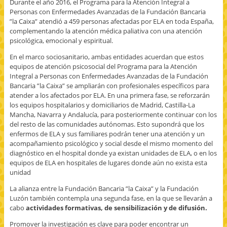
n
Durante el año 2016, el Programa para la Atención Integral a
u
Personas con Enfermedades Avanzadas de la Fundación Bancaria
e
v
”la Caixa” atendió a 459 personas afectadas por ELA en toda España,
a
complementando la atención médica paliativa con una atención
)
psicológica, emocional y espiritual.
En el marco sociosanitario, ambas entidades acuerdan que estos
equipos de atención psicosocial del Programa para la Atención
Integral a Personas con Enfermedades Avanzadas de la Fundación
Bancaria ”la Caixa” se ampliarán con profesionales específicos para
atender a los afectados por ELA. En una primera fase, se reforzarán
los equipos hospitalarios y domiciliarios de Madrid, Castilla-La
Mancha, Navarra y Andalucía, para posteriormente continuar con los
del resto de las comunidades autónomas. Esto supondrá que los
enfermos de ELA y sus familiares podrán tener una atención y un
acompañamiento psicológico y social desde el mismo momento del
diagnóstico en el hospital donde ya existan unidades de ELA, o en los
equipos de ELA en hospitales de lugares donde aún no exista esta
unidad
La alianza entre la Fundación Bancaria ”la Caixa” y la Fundación
Luzón también contempla una segunda fase, en la que se llevarán a
cabo
actividades formativas, de sensibilización y de difusión.
Promover la investigación es clave para poder encontrar un