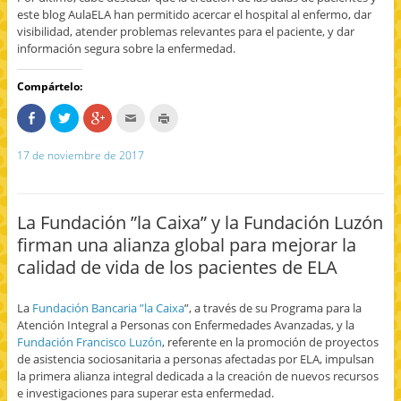
este blog AulaELA han permitido acercar el hospital al enfermo, dar
visibilidad, atender problemas relevantes para el paciente, y dar
información segura sobre la enfermedad.
Compártelo:
C
H
H
H
H
o
a
a
a
a
m
z
z
c
z
p
c
c
c
c
17 de noviembre de 2017
a
l
l
l
l
r
i
i
i
i
t
c
c
c
c
e
p
p
p
p
e
a
a
a
a
n
r
r
r
r
La Fundación ”la Caixa” y la Fundación Luzón
F
a
a
a
a
a
c
c
e
i
firman una alianza global para mejorar la
c
o
o
n
m
e
m
m
v
p
calidad de vida de los pacientes de ELA
b
p
p
i
r
o
a
a
a
i
o
r
r
r
m
k
t
t
p
i
La
Fundación Bancaria ”la Caixa
”, a través de su Programa para la
(
i
i
o
r
S
r
r
r
(
Atención Integral a Personas con Enfermedades Avanzadas, y la
e
e
e
c
S
a
n
n
o
e
Fundación Francisco Luzón
, referente en la promoción de proyectos
b
T
G
r
a
de asistencia sociosanitaria a personas afectadas por ELA, impulsan
r
w
o
r
b
e
i
o
e
r
la primera alianza integral dedicada a la creación de nuevos recursos
e
t
g
o
e
e investigaciones para superar esta enfermedad.
n
t
l
e
e