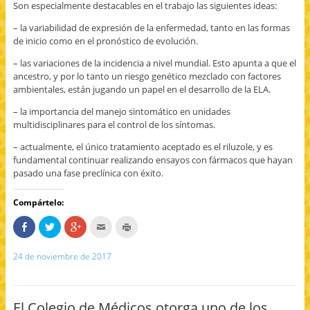
Son especialmente destacables en el trabajo las siguientes ideas:
– la variabilidad de expresión de la enfermedad, tanto en las formas
de inicio como en el pronóstico de evolución.
– las variaciones de la incidencia a nivel mundial. Esto apunta a que el
ancestro, y por lo tanto un riesgo genético mezclado con factores
ambientales, están jugando un papel en el desarrollo de la ELA.
– la importancia del manejo sintomático en unidades
multidisciplinares para el control de los síntomas.
– actualmente, el único tratamiento aceptado es el riluzole, y es
fundamental continuar realizando ensayos con fármacos que hayan
pasado una fase preclínica con éxito.
Compártelo:
C
H
H
H
H
o
a
a
a
a
m
z
z
c
z
p
c
c
c
c
24 de noviembre de 2017
a
l
l
l
l
r
i
i
i
i
t
c
c
c
c
e
p
p
p
p
e
a
a
a
a
n
r
r
r
r
El Colegio de Médicos otorga uno de los
F
a
a
a
a