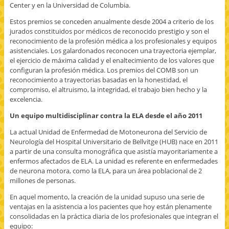
n
n
a
Center y en la Universidad de Columbia.
u
u
b
e
e
r
v
v
e
Estos premios se conceden anualmente desde 2004 a criterio de los
a
a
e
jurados constituidos por médicos de reconocido prestigio y son el
)
)
n
u
reconocimiento de la profesión médica a los profesionales y equipos
n
asistenciales. Los galardonados reconocen una trayectoria ejemplar,
a
v
el ejercicio de máxima calidad y el enaltecimiento de los valores que
e
configuran la profesión médica. Los premios del COMB son un
n
t
reconocimiento a trayectorias basadas en la honestidad, el
a
n
compromiso, el altruismo, la integridad, el trabajo bien hecho y la
a
excelencia.
n
u
e
Un equipo multidisciplinar contra la ELA desde el año 2011
v
a
)
La actual Unidad de Enfermedad de Motoneurona del Servicio de
Neurología del Hospital Universitario de Bellvitge (HUB) nace en 2011
a partir de una consulta monográfica que asistía mayoritariamente a
enfermos afectados de ELA. La unidad es referente en enfermedades
de neurona motora, como la ELA, para un área poblacional de 2
millones de personas.
En aquel momento, la creación de la unidad supuso una serie de
ventajas en la asistencia a los pacientes que hoy están plenamente
consolidadas en la práctica diaria de los profesionales que integran el
equipo: