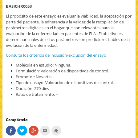
BASICHR0053
El propósito de este ensayo es evaluar la viabilidad, la aceptación por
parte del paciente, la adherencia y la validez de la recopilación de
parámetros digitales en el hogar que son relevantes para la
evaluación de la enfermedad en pacientes de ELA . El objetivo es
determinar cuáles de estos parámetros son predictores fiables de la
evolución de la enfermedad.
Consulta los criterios de inclusión/exclusión del ensayo
Molécula en estudio: Ninguna.
Formulación: Valoración de dispositivos de control.
Promotor: Novartis
Tipo de ensayo: Valoración de dispositivos de control.
Duración: 270 dies
Ratio de tratamiento: –
Compártelo:
C
H
H
H
H
o
a
a
a
a
m
z
z
c
z