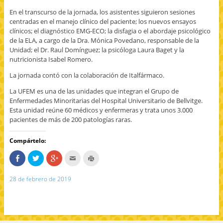
En el transcurso de la jornada, los asistentes siguieron sesiones
centradas en el manejo clínico del paciente; los nuevos ensayos
clínicos; el diagnóstico EMG-ECO; la disfagia o el abordaje psicológico
de la ELA, a cargo de la Dra. Mónica Povedano, responsable de la
Unidad; el Dr. Raul Domínguez; la psicóloga Laura Baget y la
nutricionista Isabel Romero.
La jornada contó con la colaboración de Italfármaco.
La UFEM es una de las unidades que integran el Grupo de
Enfermedades Minoritarias del Hospital Universitario de Bellvitge.
Esta unidad reúne 60 médicos y enfermeras y trata unos 3.000
pacientes de más de 200 patologías raras.
Compártelo:
C
H
H
H
H
o
a
a
a
a
m
z
z
c
z
p
c
c
c
c
28 de febrero de 2019
a
l
l
l
l
r
i
i
i
i
t
c
c
c
c
e
p
p
p
p
e
a
a
a
a
n
r
r
r
r
F
a
a
a
a
a
c
c
e
i