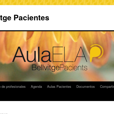
itge Pacientes
 de profesionales
Agenda
Aulas Pacientes
Documentos
Compart
eonor