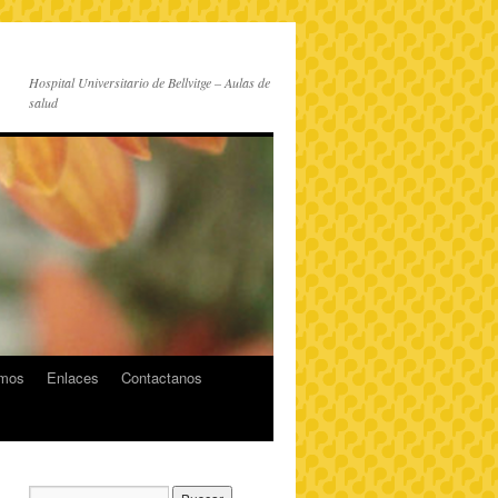
Hospital Universitario de Bellvitge – Aulas de
salud
imos
Enlaces
Contactanos