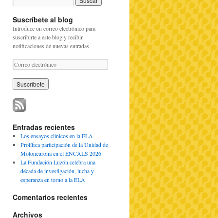
Suscríbete al blog
Introduce un correo electrónico para
suscribirte a este blog y recibir
notificaciones de nuevas entradas
C
o
r
r
e
o
e
l
Entradas recientes
e
Los ensayos clínicos en la ELA
c
Prolífica participación de la Unidad de
t
Motoneurona en el ENCALS 2026
r
La Fundación Luzón celebra una
ó
década de investigación, lucha y
n
esperanza en torno a la ELA
i
c
Comentarios recientes
o
Archivos