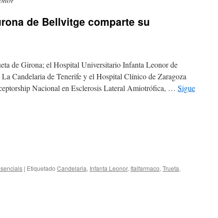
rona de Bellvitge comparte su
ueta de Girona; el Hospital Universitario Infanta Leonor de
e La Candelaria de Tenerife y el Hospital Clínico de Zaragoza
receptorship Nacional en Esclerosis Lateral Amiotrófica, …
Sigue
sencials
|
Etiquetado
Candelaria
,
Infanta Leonor
,
Italfarmaco
,
Trueta
,