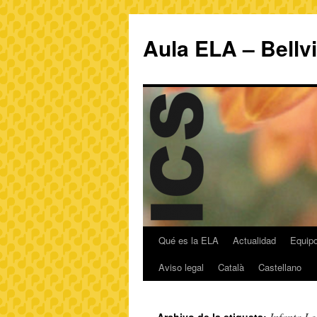
Aula ELA – Bellv
Qué es la ELA
Actualidad
Equipo
Aviso legal
Català
Castellano
Infanta L