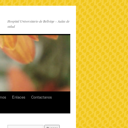
Hospital Universitario de Bellvitge – Aulas de
salud
imos
Enlaces
Contactanos