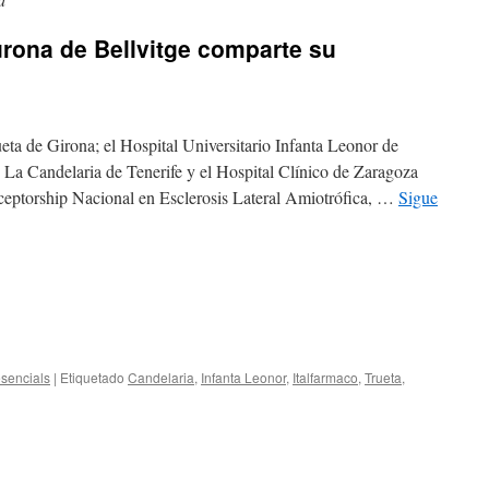
rona de Bellvitge comparte su
ueta de Girona; el Hospital Universitario Infanta Leonor de
e La Candelaria de Tenerife y el Hospital Clínico de Zaragoza
receptorship Nacional en Esclerosis Lateral Amiotrófica, …
Sigue
sencials
|
Etiquetado
Candelaria
,
Infanta Leonor
,
Italfarmaco
,
Trueta
,