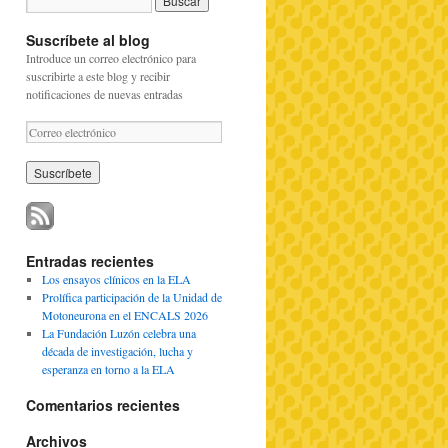
Suscríbete al blog
Introduce un correo electrónico para
suscribirte a este blog y recibir
notificaciones de nuevas entradas
C
o
r
r
e
o
e
l
Entradas recientes
e
Los ensayos clínicos en la ELA
c
Prolífica participación de la Unidad de
t
Motoneurona en el ENCALS 2026
r
La Fundación Luzón celebra una
ó
década de investigación, lucha y
n
esperanza en torno a la ELA
i
c
Comentarios recientes
o
Archivos