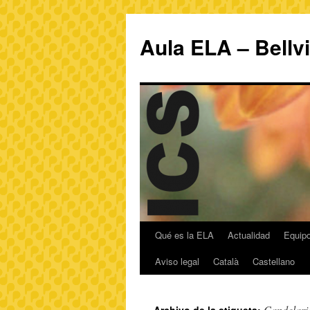
Aula ELA – Bellv
Qué es la ELA
Actualidad
Equipo
Aviso legal
Català
Castellano
Candelari