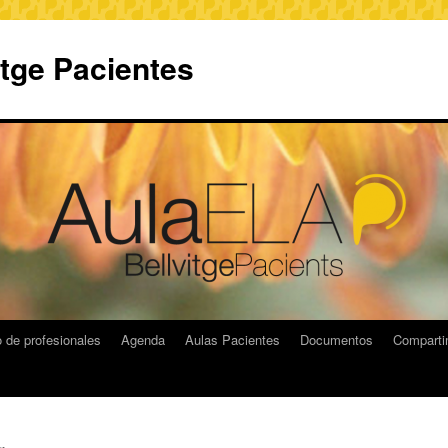
itge Pacientes
 de profesionales
Agenda
Aulas Pacientes
Documentos
Compart
a