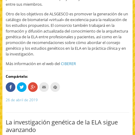
entre sus miembros.
Otro de los objetivos de ALSGESCO es promover la generación de un
catálogo de biomaterial «virtual» de excelencia para la realización de
los estudios propuestos. El consorcio también trabajará en la
formación y difusión actualizada del conocimiento de la arquitectura
genética de la ELA entre profesionales y pacientes, así como en la
promoción de recomendaciones sobre cómo abordar el consejo
genético y los estudios genéticos en la ELA en la práctica clínica y en
la investigación.
Más información en el web del
CIBERER
Compártelo:
C
H
H
H
H
o
a
a
a
a
m
z
z
c
z
p
c
c
c
c
26 de abril de 2019
a
l
l
l
l
r
i
i
i
i
t
c
c
c
c
e
p
p
p
p
e
a
a
a
a
n
r
r
r
r
La investigación genética de la ELA sigue
F
a
a
a
a
a
c
c
e
i
avanzando
c
o
o
n
m
e
m
m
v
p