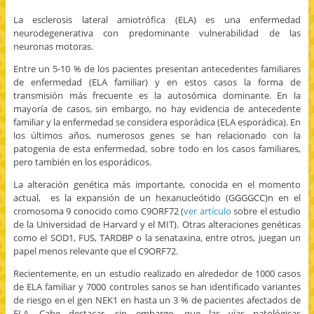
b
p
p
i
r
o
a
a
a
i
La esclerosis lateral amiotrófica (ELA) es una enfermedad
o
r
r
r
m
k
t
t
p
i
neurodegenerativa con predominante vulnerabilidad de las
(
i
i
o
r
neuronas motoras.
S
r
r
r
(
e
e
e
c
S
a
n
n
o
e
Entre un 5-10 % de los pacientes presentan antecedentes familiares
b
T
G
r
a
r
w
o
r
b
de enfermedad (ELA familiar) y en estos casos la forma de
e
i
o
e
r
transmisión más frecuente es la autosómica dominante. En la
e
t
g
o
e
n
t
l
e
e
mayoría de casos, sin embargo, no hay evidencia de antecedente
u
e
e
l
n
familiar y la enfermedad se considera esporádica (ELA esporádica). En
n
r
+
e
u
a
(
(
c
n
los últimos años, numerosos genes se han relacionado con la
v
S
S
t
a
e
e
e
r
v
patogenia de esta enfermedad, sobre todo en los casos familiares,
n
a
a
ó
e
pero también en los esporádicos.
t
b
b
n
n
a
r
r
i
t
n
e
e
c
a
La alteración genética más importante, conocida en el momento
a
e
e
o
n
actual, es la expansión de un hexanucleótido (GGGGCC)n en el
n
n
n
a
a
u
u
u
u
n
cromosoma 9 conocido como C9ORF72 (
ver artículo
sobre el estudio
e
n
n
n
u
v
a
a
a
e
de la Universidad de Harvard y el MIT). Otras alteraciones genéticas
a
v
v
m
v
como el SOD1, FUS, TARDBP o la senataxina, entre otros, juegan un
)
e
e
i
a
n
n
g
)
papel menos relevante que el C9ORF72.
t
t
o
a
a
(
Recientemente, en un estudio realizado en alrededor de 1000 casos
n
n
S
a
a
e
de ELA familiar y 7000 controles sanos se han identificado variantes
n
n
a
u
u
b
de riesgo en el gen NEK1 en hasta un 3 % de pacientes afectados de
e
e
r
ELA. Cabe destacar, sin embargo, que las vías patológicas