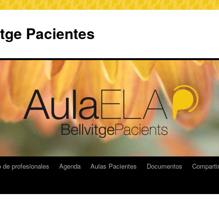
itge Pacientes
 de profesionales
Agenda
Aulas Pacientes
Documentos
Compart