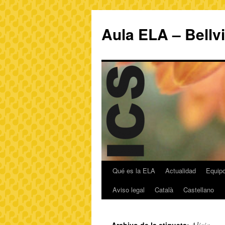
Aula ELA – Bellv
Qué es la ELA
Actualidad
Equipo
Aviso legal
Català
Castellano
Alicia