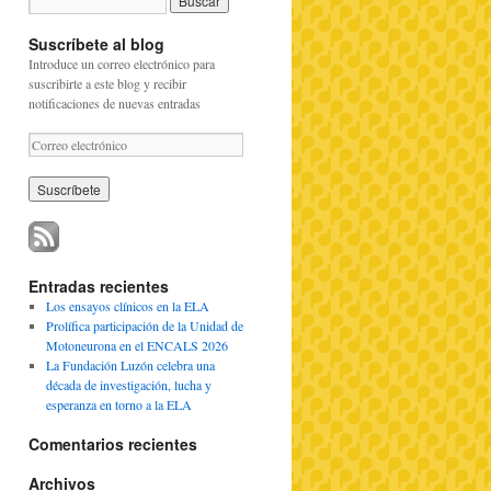
Suscríbete al blog
Introduce un correo electrónico para
suscribirte a este blog y recibir
notificaciones de nuevas entradas
C
o
r
r
e
o
e
l
Entradas recientes
e
Los ensayos clínicos en la ELA
c
Prolífica participación de la Unidad de
t
Motoneurona en el ENCALS 2026
r
La Fundación Luzón celebra una
ó
década de investigación, lucha y
n
esperanza en torno a la ELA
i
c
Comentarios recientes
o
Archivos