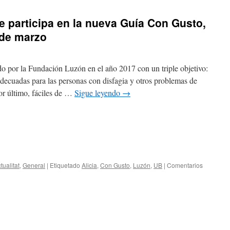
ge participa en la nueva Guía Con Gusto,
 de marzo
o por la Fundación Luzón en el año 2017 con un triple objetivo:
adecuadas para las personas con disfagia y otros problemas de
por último, fáciles de …
Sigue leyendo
→
tualitat
,
General
|
Etiquetado
Alicia
,
Con Gusto
,
Luzón
,
UB
|
Comentarios