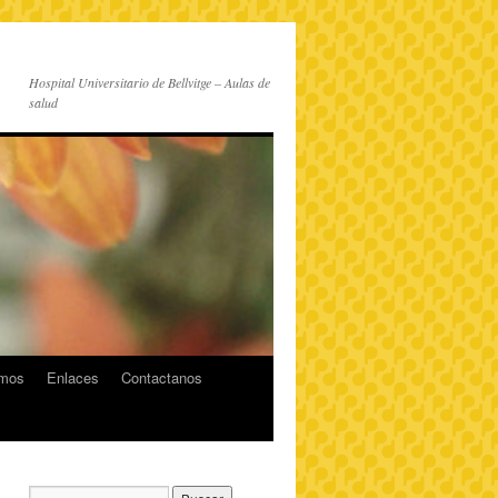
Hospital Universitario de Bellvitge – Aulas de
salud
imos
Enlaces
Contactanos