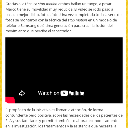
Gracias a la técnica
stop motion
ambos bailan un tango, a pesar
Marco tiene su movilidad muy reducida. El vídeo se rodó paso a
paso, o mejor dicho, foto a foto. Una vez completada toda la serie de
fotos se montaron con la técnica del
stop motion
en un modelo de
teléfono Samsung de última generación para crear la ilusión del
movimiento que percibe el espectador.
El propósito de la iniciativa es llamar la atención, de forma
contundente pero positiva, sobre las necesidades de los pacientes de
ELA y sus familiares y permite también colaborar económicamente
en la investigación, los tratamientos y la asistencia que necesita la