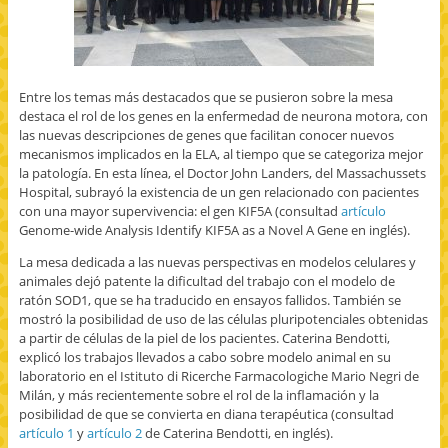
Entre los temas más destacados que se pusieron sobre la mesa
destaca el rol de los genes en la enfermedad de neurona motora, con
las nuevas descripciones de genes que facilitan conocer nuevos
mecanismos implicados en la ELA, al tiempo que se categoriza mejor
la patología. En esta línea, el Doctor John Landers, del Massachussets
Hospital, subrayó la existencia de un gen relacionado con pacientes
con una mayor supervivencia: el gen KIF5A (consultad
artículo
Genome-wide Analysis Identify KIF5A as a Novel A Gene en inglés).
La mesa dedicada a las nuevas perspectivas en modelos celulares y
animales dejó patente la dificultad del trabajo con el modelo de
ratón SOD1, que se ha traducido en ensayos fallidos. También se
mostró la posibilidad de uso de las células pluripotenciales obtenidas
a partir de células de la piel de los pacientes. Caterina Bendotti,
explicó los trabajos llevados a cabo sobre modelo animal en su
laboratorio en el Istituto di Ricerche Farmacologiche Mario Negri de
Milán, y más recientemente sobre el rol de la inflamación y la
posibilidad de que se convierta en diana terapéutica (consultad
artículo 1
y
artículo 2
de Caterina Bendotti, en inglés).