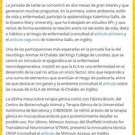
La jornada de tarde se concentró en dos mesas de gran interés y que
generaron muchas preguntas. En la primera, sobre ambiente, estilo
de vida y enfermedad, participó la epidemióloga Valentina Gallo, de
la Queens Mary University, que ha trabajado en estudios EPI, y que
revisó de forma excelente la relación entre rol del estilo de vida, dieta
o hábitos y el riesgo de enfermedad (consultad el
artículo primero
y
el
artículo segundo
de Valentina Gallo, en inglés).
Una de las participaciones más esperadas en la jornada fue la del
neurólogo Ammar Al-Chalabi, del Kings College de Londres, que se
centró en introducir el epigenética en la enfermedad
neurodegenerativa. Insistió en que la ELA es una enfermedad en el
desarrollo de la cual no actúa un único factor, sino que responde a
una suma de elementos que acentúan el riesgo de padecerla, entre
las que destacan los genes y la ambiente (consultad el
artículo
sobre
las causas de la ELA de Ammar Al-Chalabi, en inglés).
La última mesa sobre terapia génica contó con Fátima Bosch, del
Centro de Biotecnología Animal y Terapia Génica de la Universidad
Autónoma de Barcelona y CIBERDEM. Se refirió al éxito de la terapia
génica en mucopolisacaridosis para posteriormente detallar su
posible uso. Por último, Mimoun Azzouz, del Sheffield Institute for
Translational Neuroscience SITRAN, presentó la innovadora técnica
CRISP (consultad el
artículo
de Mimoun Azzouz, en inglés).