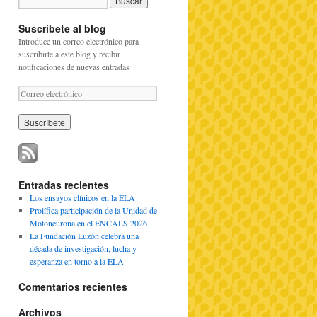
Suscríbete al blog
Introduce un correo electrónico para
suscribirte a este blog y recibir
notificaciones de nuevas entradas
C
o
r
r
e
o
e
l
Entradas recientes
e
Los ensayos clínicos en la ELA
c
Prolífica participación de la Unidad de
t
Motoneurona en el ENCALS 2026
r
La Fundación Luzón celebra una
ó
década de investigación, lucha y
n
esperanza en torno a la ELA
i
c
Comentarios recientes
o
Archivos