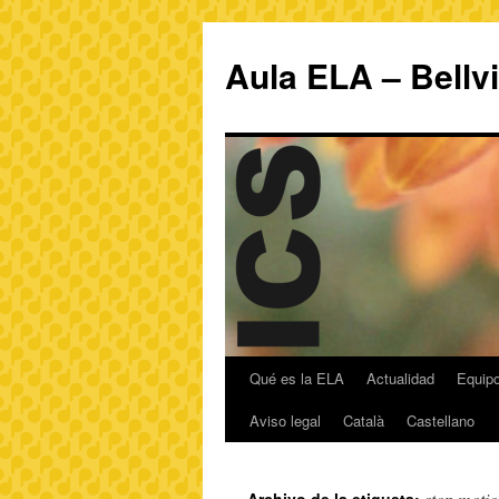
Aula ELA – Bellv
Qué es la ELA
Actualidad
Equipo
Aviso legal
Català
Castellano
stop moti