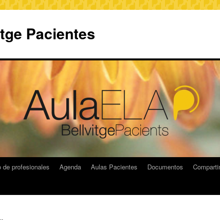
itge Pacientes
 de profesionales
Agenda
Aulas Pacientes
Documentos
Compart
on