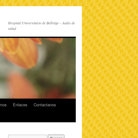
Hospital Universitario de Bellvitge – Aulas de
salud
imos
Enlaces
Contactanos