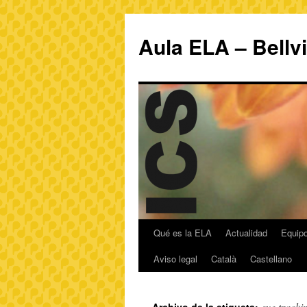
Aula ELA – Bellv
Qué es la ELA
Actualidad
Equipo
Aviso legal
Català
Castellano
eye tracki