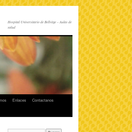
Hospital Universitario de Bellvitge – Aulas de
salud
imos
Enlaces
Contactanos