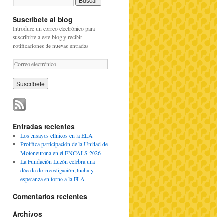
Suscríbete al blog
Introduce un correo electrónico para
suscribirte a este blog y recibir
notificaciones de nuevas entradas
C
o
r
r
e
o
e
l
Entradas recientes
e
Los ensayos clínicos en la ELA
c
Prolífica participación de la Unidad de
t
Motoneurona en el ENCALS 2026
r
La Fundación Luzón celebra una
ó
década de investigación, lucha y
n
esperanza en torno a la ELA
i
c
Comentarios recientes
o
Archivos