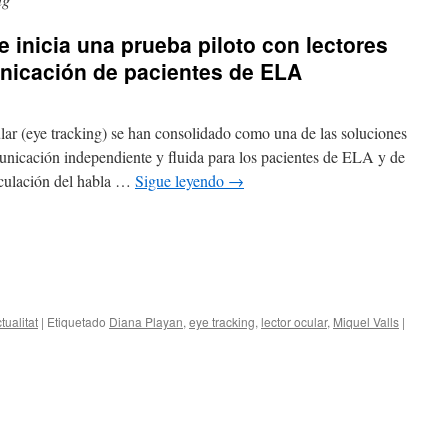
ge inicia una prueba piloto con lectores
unicación de pacientes de ELA
lar (eye tracking) se han consolidado como una de las soluciones
unicación independiente y fluida para los pacientes de ELA y de
ticulación del habla …
Sigue leyendo
→
tualitat
|
Etiquetado
Diana Playan
,
eye tracking
,
lector ocular
,
Miquel Valls
|