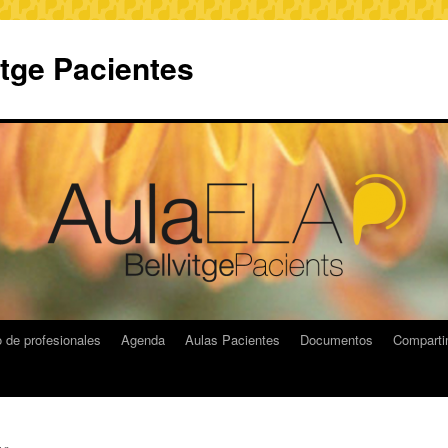
itge Pacientes
 de profesionales
Agenda
Aulas Pacientes
Documentos
Compart
ng