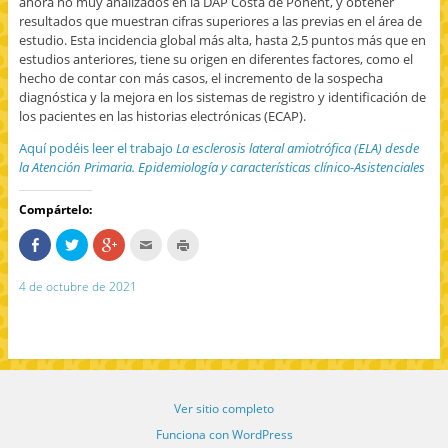
ahora no muy analizados en la DAP Costa de Ponent, y obtener
resultados que muestran cifras superiores a las previas en el área de
estudio. Esta incidencia global más alta, hasta 2,5 puntos más que en
estudios anteriores, tiene su origen en diferentes factores, como el
hecho de contar con más casos, el incremento de la sospecha
diagnóstica y la mejora en los sistemas de registro y identificación de
los pacientes en las historias electrónicas (ECAP).
Aquí podéis leer el trabajo
La esclerosis lateral amiotrófica (ELA) desde
la Atención Primaria. Epidemiología y características clínico-Asistenciales
Compártelo:
C
H
H
H
H
o
a
a
a
a
m
z
z
c
z
p
c
c
c
c
4 de octubre de 2021
a
l
l
l
l
r
i
i
i
i
t
c
c
c
c
e
p
p
p
p
e
a
a
a
a
n
r
r
r
r
F
a
a
a
a
a
c
c
e
i
c
o
o
n
m
e
m
m
v
p
Ver sitio completo
b
p
p
i
r
o
a
a
a
i
o
r
r
r
m
Funciona con WordPress
k
t
t
p
i