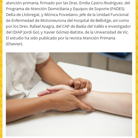
t
b
b
n
n
atención primaria, firmado por las Dras. Emilia Castro-Rodríguez, del
a
r
r
i
t
Programa de Atención Domiciliaria y Equipos de Soporte (PADES)
n
e
e
c
a
a
e
e
o
n
Delta de Llobregat, y Mónica Povedano, jefe de la Unidad Funcional
n
n
n
a
a
de Enfermedad de Motoneurona del Hospital de Bellvitge, así como
u
u
u
u
n
e
n
n
n
u
por los Dres. Rafael Azagra, del CAP de Badia del Vallès e investigador
v
a
a
a
e
a
v
v
m
v
del IDIAP Jordi Gol, y Xavier Gómez-Batiste, de la Universidad de Vic.
)
e
e
i
a
El estudio ha sido publicado por la revista Atención Primaria
n
n
g
)
t
t
o
(Elsevier).
a
a
(
n
n
S
a
a
e
n
n
a
u
u
b
e
e
r
v
v
e
a
a
e
)
)
n
u
n
a
v
e
n
t
a
n
a
n
u
e
v
a
)