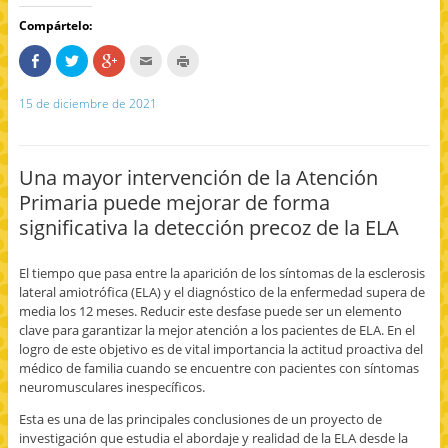
Compártelo:
C
H
H
H
H
o
a
a
a
a
m
z
z
c
z
p
c
c
c
c
15 de diciembre de 2021
a
l
l
l
l
r
i
i
i
i
t
c
c
c
c
e
p
p
p
p
e
a
a
a
a
n
r
r
r
r
Una mayor intervención de la Atención
F
a
a
a
a
a
c
c
e
i
Primaria puede mejorar de forma
c
o
o
n
m
e
m
m
v
p
significativa la detección precoz de la ELA
b
p
p
i
r
o
a
a
a
i
o
r
r
r
m
k
t
t
p
i
El tiempo que pasa entre la aparición de los síntomas de la esclerosis
(
i
i
o
r
S
r
r
r
(
lateral amiotrófica (ELA) y el diagnóstico de la enfermedad supera de
e
e
e
c
S
a
n
n
o
e
media los 12 meses. Reducir este desfase puede ser un elemento
b
T
G
r
a
clave para garantizar la mejor atención a los pacientes de ELA. En el
r
w
o
r
b
e
i
o
e
r
logro de este objetivo es de vital importancia la actitud proactiva del
e
t
g
o
e
médico de familia cuando se encuentre con pacientes con síntomas
n
t
l
e
e
u
e
e
l
n
neuromusculares inespecíficos.
n
r
+
e
u
a
(
(
c
n
v
S
S
t
a
Esta es una de las principales conclusiones de un proyecto de
e
e
e
r
v
investigación que estudia el abordaje y realidad de la ELA desde la
n
a
a
ó
e