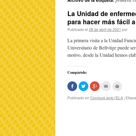
Archivo de la etiqueta:
La Unidad de enferme
para hacer más fácil a
Publicado el
28 de abril de 2021
por
La primera visita a la Unidad Fun
Universitario de Bellvitge puede ser
motivo, desde la Unidad hemos el
Compártelo:
Comparte
Haz
Haz
Hac
Haz
en
clic
clic
clic
clic
Facebook
para
para
para
para
(Se
compartir
compartir
enviar
imprimir
Publicado en
Conviure amb l'ELA
|
Etiqu
abre
en
en
por
(Se
en
Twitter
Google+
correo
abre
una
(Se
(Se
electrónico
en
ventana
abre
abre
a
una
nueva)
en
en
un
ventana
una
una
amigo
nueva)
ventana
ventana
(Se
nueva)
nueva)
abre
en
una