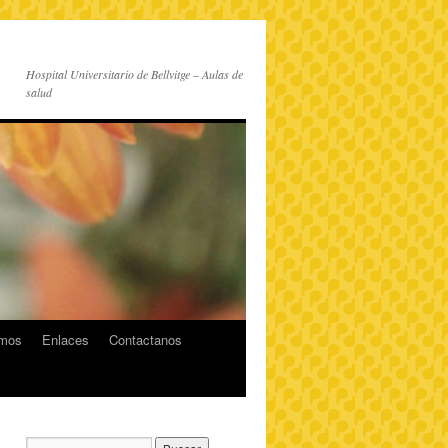
Hospital Universitario de Bellvitge – Aulas de
salud
imos
Enlaces
Contactanos