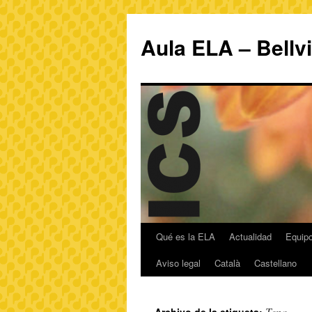
Aula ELA – Bellv
Qué es la ELA
Actualidad
Equipo
Aviso legal
Català
Castellano
Tena