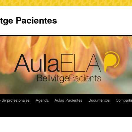
itge Pacientes
 de profesionales
Agenda
Aulas Pacientes
Documentos
Compart