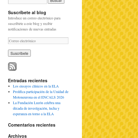
Suscríbete al blog
Introduce un correo electrónico para
suscribirte a este blog y recibir
notificaciones de nuevas entradas
C
o
r
r
e
o
e
l
Entradas recientes
e
Los ensayos clínicos en la ELA
c
Prolífica participación de la Unidad de
t
Motoneurona en el ENCALS 2026
r
La Fundación Luzón celebra una
ó
década de investigación, lucha y
n
esperanza en torno a la ELA
i
c
Comentarios recientes
o
Archivos