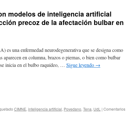
on modelos de inteligencia artificial
cción precoz de la afectación bulbar en
(ELA) es una enfermedad neurodegenerativa que se designa como
as aparecen en columna, brazos o piernas, o bien como bulbar
 se inicia en el bulbo raquídeo, …
Sigue leyendo
→
iquetado
CIMNE
,
inteligencia artificial
,
Povedano
,
Tena
,
UdL
|
Comentarios