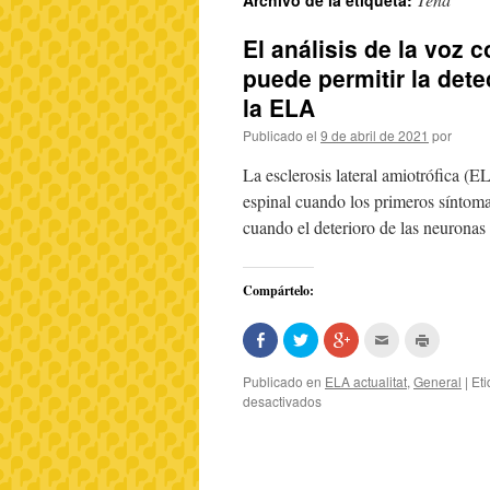
Archivo de la etiqueta:
El análisis de la voz c
puede permitir la dete
la ELA
Publicado el
9 de abril de 2021
por
La esclerosis lateral amiotrófica 
espinal cuando los primeros síntom
cuando el deterioro de las neuronas
Compártelo:
Comparte
Haz
Haz
Hac
Haz
en
clic
clic
clic
clic
Facebook
para
para
para
para
(Se
compartir
compartir
enviar
imprimir
Publicado en
ELA actualitat
,
General
|
Et
abre
en
en
por
(Se
desactivados
en
Twitter
Google+
correo
abre
una
(Se
(Se
electrónico
en
ventana
abre
abre
a
una
nueva)
en
en
un
ventana
una
una
amigo
nueva)
ventana
ventana
(Se
nueva)
nueva)
abre