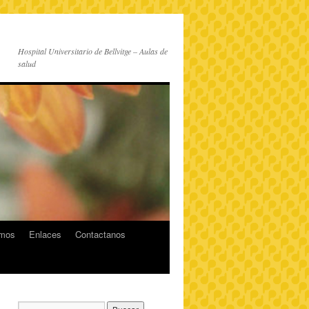
Hospital Universitario de Bellvitge – Aulas de
salud
imos
Enlaces
Contactanos