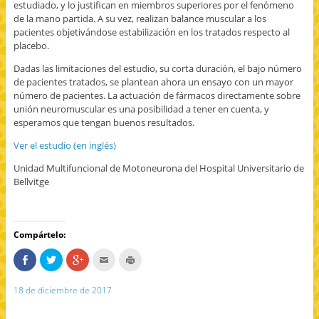
estudiado, y lo justifican en miembros superiores por el fenómeno
de la mano partida. A su vez, realizan balance muscular a los
pacientes objetivándose estabilización en los tratados respecto al
placebo.
Dadas las limitaciones del estudio, su corta duración, el bajo número
de pacientes tratados, se plantean ahora un ensayo con un mayor
número de pacientes. La actuación de fármacos directamente sobre
unión neuromuscular es una posibilidad a tener en cuenta, y
esperamos que tengan buenos resultados.
Ver el estudio (en inglés)
Unidad Multifuncional de Motoneurona del Hospital Universitario de
Bellvitge
Compártelo:
C
H
H
H
H
o
a
a
a
a
m
z
z
c
z
p
c
c
c
c
18 de diciembre de 2017
a
l
l
l
l
r
i
i
i
i
t
c
c
c
c
e
p
p
p
p