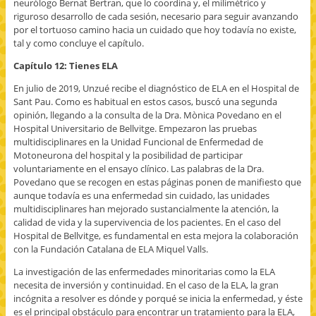
neurólogo Bernat Bertran, que lo coordina y, el milimétrico y
riguroso desarrollo de cada sesión, necesario para seguir avanzando
por el tortuoso camino hacia un cuidado que hoy todavía no existe,
tal y como concluye el capítulo.
Capítulo 12: Tienes ELA
En julio de 2019, Unzué recibe el diagnóstico de ELA en el Hospital de
Sant Pau. Como es habitual en estos casos, buscó una segunda
opinión, llegando a la consulta de la Dra. Mònica Povedano en el
Hospital Universitario de Bellvitge. Empezaron las pruebas
multidisciplinares en la Unidad Funcional de Enfermedad de
Motoneurona del hospital y la posibilidad de participar
voluntariamente en el ensayo clínico. Las palabras de la Dra.
Povedano que se recogen en estas páginas ponen de manifiesto que
aunque todavía es una enfermedad sin cuidado, las unidades
multidisciplinares han mejorado sustancialmente la atención, la
calidad de vida y la supervivencia de los pacientes. En el caso del
Hospital de Bellvitge, es fundamental en esta mejora la colaboración
con la Fundación Catalana de ELA Miquel Valls.
La investigación de las enfermedades minoritarias como la ELA
necesita de inversión y continuidad. En el caso de la ELA, la gran
incógnita a resolver es dónde y porqué se inicia la enfermedad, y éste
es el principal obstáculo para encontrar un tratamiento para la ELA,