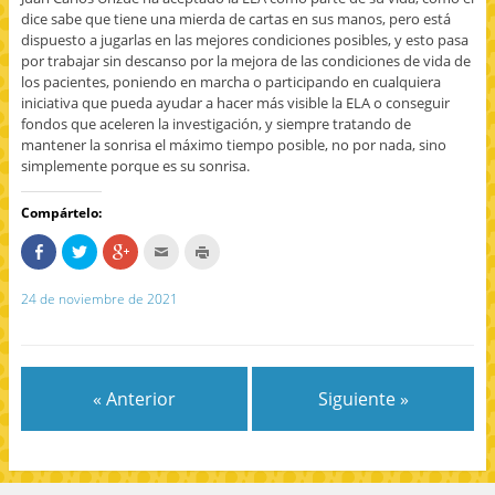
dice sabe que tiene una mierda de cartas en sus manos, pero está
dispuesto a jugarlas en las mejores condiciones posibles, y esto pasa
por trabajar sin descanso por la mejora de las condiciones de vida de
los pacientes, poniendo en marcha o participando en cualquiera
iniciativa que pueda ayudar a hacer más visible la ELA o conseguir
fondos que aceleren la investigación, y siempre tratando de
mantener la sonrisa el máximo tiempo posible, no por nada, sino
simplemente porque es su sonrisa.
Compártelo:
C
H
H
H
H
o
a
a
a
a
m
z
z
c
z
p
c
c
c
c
24 de noviembre de 2021
a
l
l
l
l
r
i
i
i
i
t
c
c
c
c
e
p
p
p
p
e
a
a
a
a
n
r
r
r
r
F
a
a
a
a
a
c
c
e
i
« Anterior
Siguiente »
c
o
o
n
m
e
m
m
v
p
b
p
p
i
r
o
a
a
a
i
o
r
r
r
m
k
t
t
p
i
(
i
i
o
r