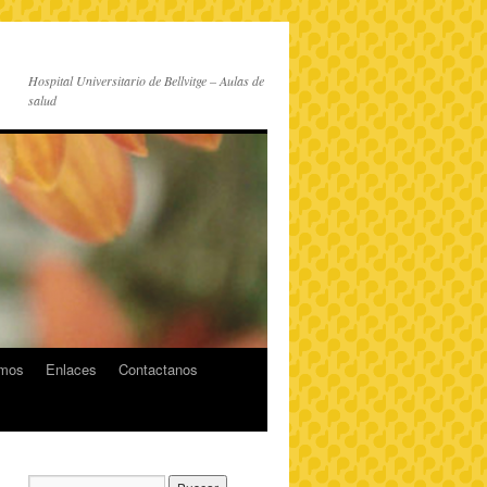
Hospital Universitario de Bellvitge – Aulas de
salud
imos
Enlaces
Contactanos