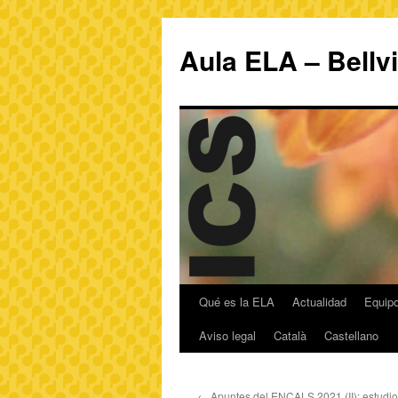
Aula ELA – Bellv
Qué es la ELA
Actualidad
Equipo
Aviso legal
Català
Castellano
←
Apuntes del ENCALS 2021 (II): estudio