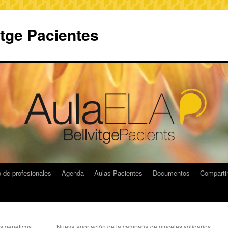
itge Pacientes
 de profesionales
Agenda
Aulas Pacientes
Documentos
Compart
s genéticos,
Nueva aportación de la campaña de pinceles solidarios