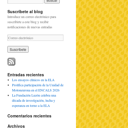
Suscríbete al blog
Introduce un correo electrónico para
suscribirte a este blog y recibir
notificaciones de nuevas entradas
C
o
r
r
e
o
e
l
Entradas recientes
e
Los ensayos clínicos en la ELA
c
Prolífica participación de la Unidad de
t
Motoneurona en el ENCALS 2026
r
La Fundación Luzón celebra una
ó
década de investigación, lucha y
n
esperanza en torno a la ELA
i
c
Comentarios recientes
o
Archivos