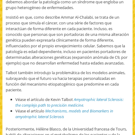
debemos abordar la patología como un síndrome que engloba un
grupo heterogéneo de enfermedades.
Insistió en que, como describe Ammar Al-Chalabi, se trata de un
proceso que simula el cáncer, con una série de factores que
interactúan de forma diferente en cada paciente. Incluso, es
conocido que personas que son portadoras de una misma alteración
genética pueden expresarla clínicamente de forma diferente,
influenciados por el propio envejecimiento celular. Sabemos que la
patología es edad-dependiente, incluso en pacientes portadores de
determinadas alteraciones genéticas (expansión anómala de C9, por
ejemplo) que no desarrollan enfermedad hasta edades avanzadas.
Talbot también introdujo la problemática de los modelos animales,
subrayando que el futuro va hacia terapias personalizadas en
función del mecanismo etiopatogénico que predomine en cada
paciente.
Véase el artículo de Kevin Talbot
Amyotrophic lateral Sclerosis:
the complejo path to precisión medicine.
Véase el artículo
Mechanisms, models and Biomarkers in
amyotrophic lateral Sclerosis
Posteriormente, Hélène Blasco, de la Universidad francesa de Tours,
habló de alteraciones en el metabolismo de los pacientes y de la