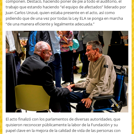
componen. Destacó, haciendo poner de pie a todo el auditorio, el
trabajo que estando haciendo “el equipo de afectados” liderado por
Juan Carlos Unzué, quien estaba presente en el acto, así como
pidiendo que de una vez por todas la Ley ELA se ponga en marcha
“de una manera eficiente y legalmente adecuada.”
El acto finalizó con los parlamentos de diversas autoridades, que
quisieron reconocer públicamente la labor de la Fundación y su
papel clave en la mejora de la calidad de vida de las personas con