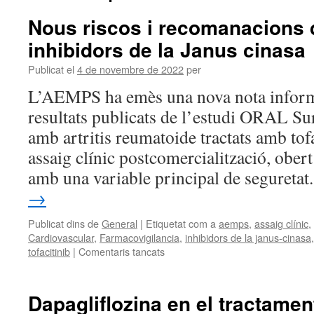
Nous riscos i recomanacions 
inhibidors de la Janus cinasa
Publicat el
4 de novembre de 2022
per
L’AEMPS ha emès una nova nota informa
resultats publicats de l’estudi ORAL Su
amb artritis reumatoide tractats amb tofa
assaig clínic postcomercialització, obert 
amb una variable principal de segureta
→
Publicat dins de
General
|
Etiquetat com a
aemps
,
assaig clínic
,
Cardiovascular
,
Farmacovigilancia
,
inhibidors de la janus-cinasa
tofacitinib
|
Comentaris tancats
Dapagliflozina en el tractamen