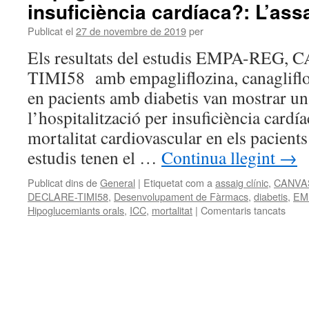
insuficiència cardíaca?: L’as
Publicat el
27 de novembre de 2019
per
Els resultats del estudis EMPA-REG
TIMI58 amb empagliflozina, canaglifloz
en pacients amb diabetis van mostrar u
l’hospitalització per insuficiència cardía
mortalitat cardiovascular en els pacients
estudis tenen el …
Continua llegint
→
Publicat dins de
General
|
Etiquetat com a
assaig clínic
,
CANVA
DECLARE-TIMI58
,
Desenvolupament de Fàrmacs
,
diabetis
,
EM
Hipoglucemiants orals
,
ICC
,
mortalitat
|
Comentaris tancats