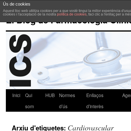
Ús de cookies
Aquest lloc web utilitza cookies per a que vostè tingui la millor experiència d'u
cookies i l'acceptació de la nostra
política de cookies
, faci clic a l'enllaç per a m
El Blog de Farmacologia Clíni
Inici
Qui
HUB
Normes
Enllaços
Age
som
d’ús
d’interès
Cardiovascular
Arxiu d'etiquetes: