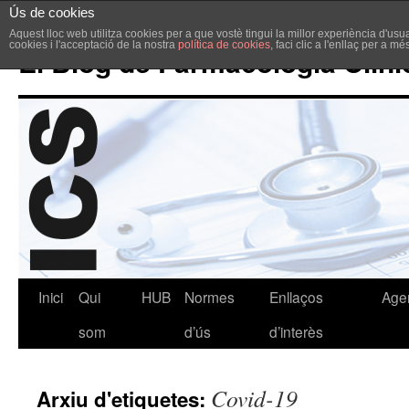
Ús de cookies
Aquest lloc web utilitza cookies per a que vostè tingui la millor experiència d'u
cookies i l'acceptació de la nostra
política de cookies
, faci clic a l'enllaç per a m
El Blog de Farmacologia Clíni
Inici
Qui
HUB
Normes
Enllaços
Age
som
d’ús
d’interès
Covid-19
Arxiu d'etiquetes: