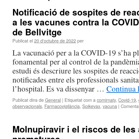
Notificació de sospites de re
a les vacunes contra la COVID-
de Bellvitge
Publicat el
20 d'octubre de 2022
per
La vacunació per a la COVID-19 s’ha pl
fonamental per al control de la pandèmi
estudi és descriure les sospites de rea
notificades entre els professionals sanit
l’hospital. Es va dissenyar …
Continua 
Publicat dins de
General
|
Etiquetat com a
comirnaty
,
Covid-19
,
observacionals
,
Farmacovigilància
,
Spikevax
,
vacuna
|
Comentar
Molnupiravir i el riscos de les
prematures