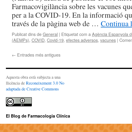
Farmacovigilància sobre les vacunes que
per a la COVID-19. En la informació que
través de la pàgina web de …
Continua 
Publicat dins de
General
|
Etiquetat com a
Agència Espanyola de
(AEMPs)
,
COVID
,
Covid-19
,
efectes adversos
,
vacunes
|
Coment
←
Entrades més antigues
Aquesta obra està subjecta a una
llicència de
Reconeixement 3.0 No
adaptada de Creative Commons
El Blog de Farmacologia Clínica