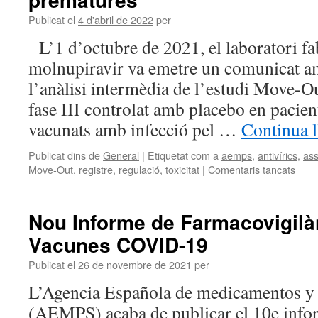
Publicat el
4 d'abril de 2022
per
L’1 d’octubre de 2021, el laboratori fa
molnupiravir va emetre un comunicat am
l’anàlisi intermèdia de l’estudi Move-Ou
fase III controlat amb placebo en pacie
vacunats amb infecció pel …
Continua l
Publicat dins de
General
|
Etiquetat com a
aemps
,
antivírics
,
ass
Move-Out
,
registre
,
regulació
,
toxicitat
|
Comentaris tancats
Nou Informe de Farmacovigilà
Vacunes COVID-19
Publicat el
26 de novembre de 2021
per
L’Agencia Española de medicamentos y 
(AEMPS) acaba de publicar el 10e info