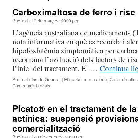
Carboximaltosa de ferro i risc
Publicat el
6 de març de 2020
per
L’agència australiana de medicaments (
nota informativa en què es recorda i aler
hipofosfatèmia simptomàtica per carboxi
recomana l’avaluació dels factors de ris
l’inici del tractament. El …
Continua ll
Publicat dins de
General
|
Etiquetat com a
alerta
,
Carboximaltos
Comentaris tancats
Picato® en el tractament de la
actínica: suspensió provisiona
comercialització
Publicat el
20 de gener de 2020
per