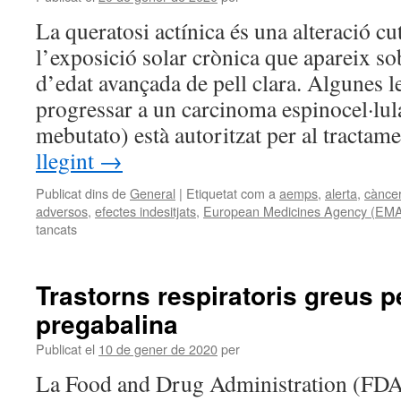
La queratosi actínica és una alteració c
l’exposició solar crònica que apareix so
d’edat avançada de pell clara. Algunes 
progressar a un carcinoma espinocel·lul
mebutato) està autoritzat per al tractam
llegint
→
Publicat dins de
General
|
Etiquetat com a
aemps
,
alerta
,
càncer
adversos
,
efectes indesitjats
,
European Medicines Agency (EM
tancats
Trastorns respiratoris greus p
pregabalina
Publicat el
10 de gener de 2020
per
La Food and Drug Administration (FDA)