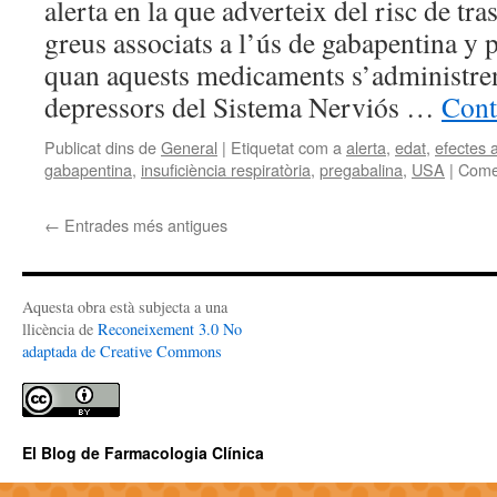
alerta en la que adverteix del risc de tra
greus associats a l’ús de gabapentina y 
quan aquests medicaments s’administren 
depressors del Sistema Nerviós …
Cont
Publicat dins de
General
|
Etiquetat com a
alerta
,
edat
,
efectes 
gabapentina
,
insuficiència respiratòria
,
pregabalina
,
USA
|
Comen
←
Entrades més antigues
Aquesta obra està subjecta a una
llicència de
Reconeixement 3.0 No
adaptada de Creative Commons
El Blog de Farmacologia Clínica