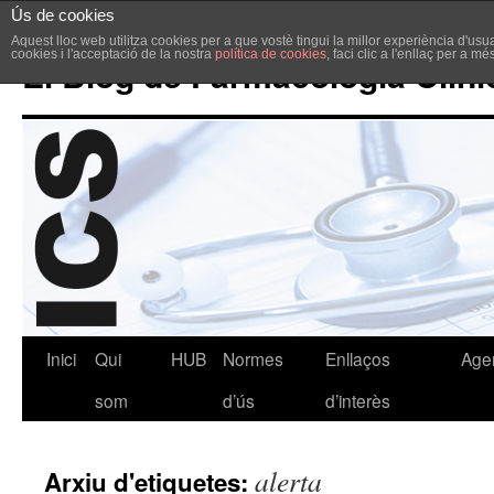
Ús de cookies
Aquest lloc web utilitza cookies per a que vostè tingui la millor experiència d'u
cookies i l'acceptació de la nostra
política de cookies
, faci clic a l'enllaç per a m
El Blog de Farmacologia Clíni
Inici
Qui
HUB
Normes
Enllaços
Age
som
d’ús
d’interès
alerta
Arxiu d'etiquetes: