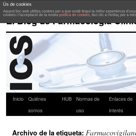
Ús de cookies
Aquest lloc web utilitza cookies per a que vostè tingui la millor experiència d'u
cookies i l'acceptació de la nostra
política de cookies
, faci clic a l'enllaç per a m
El Blog de Farmacología Clíni
Inicio
Quiénes
HUB
Normas de
Enlaces de
somos
uso
interés
Farmacovigilan
Archivo de la etiqueta: