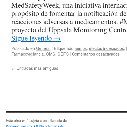
MedSafetyWeek, una iniciativa internaci
propósito de fomentar la notificación d
reacciones adversas a medicamentos. 
proyecto del Uppsala Monitoring Cent
Sigue leyendo
→
Publicado en
General
|
Etiquetado
aemps
,
efectos indeseados
,
Farmacovigilancia
,
OMS
,
SEFC
|
Comentarios desactivados
←
Entradas más antiguas
Esta obra está sujeta a una licencia de
Reconocimiento 3.0 No adaptada de