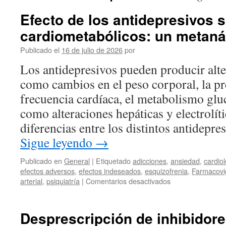
Efecto de los antidepresivos 
cardiometabólicos: un metanál
Publicado el
16 de julio de 2026
por
Los antidepresivos pueden producir alter
como cambios en el peso corporal, la pre
frecuencia cardíaca, el metabolismo gluc
como alteraciones hepáticas y electrolít
diferencias entre los distintos antidepr
Sigue leyendo
→
Publicado en
General
|
Etiquetado
adicciones
,
ansiedad
,
cardio
efectos adversos
,
efectos indeseados
,
esquizofrenia
,
Farmacovig
arterial
,
psiquiatría
|
Comentarios desactivados
Desprescripción de inhibidor