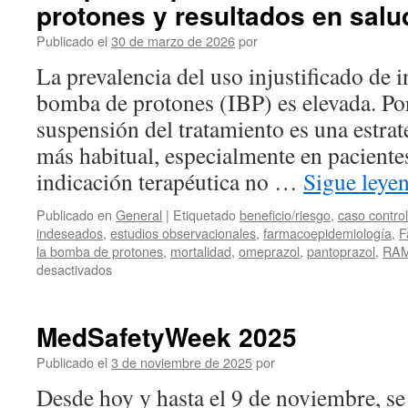
protones y resultados en salu
Publicado el
30 de marzo de 2026
por
La prevalencia del uso injustificado de i
bomba de protones (IBP) es elevada. Por 
suspensión del tratamiento es una estrat
más habitual, especialmente en pacientes
indicación terapéutica no …
Sigue leye
Publicado en
General
|
Etiquetado
beneficio/riesgo
,
caso control
indeseados
,
estudios observacionales
,
farmacoepidemiología
,
F
la bomba de protones
,
mortalidad
,
omeprazol
,
pantoprazol
,
RA
desactivados
MedSafetyWeek 2025
Publicado el
3 de noviembre de 2025
por
Desde hoy y hasta el 9 de noviembre, se 