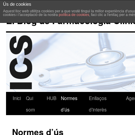
Ús de cookies
Aquest lloc web utilitza cookies per a que vostè tingui la millor experiència d'u
cookies i l'acceptació de la nostra
política de cookies
, faci clic a l'enllaç per a m
El Blog de Farmacologia Clíni
Inici
Qui
HUB
Normes
Enllaços
Age
som
d’ús
d’interès
Normes d’ús