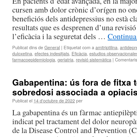
En pacients d’edat avançada, en la majo
cursen amb dolor crònic d’orígen no onc
beneficiós dels antidepressius no està cl
resultats que es desprenen d’una revisió
l’eficàcia i la seguretat dels …
Continua
Publicat dins de
General
|
Etiquetat com a
amitriptilina
,
antidepr
duloxetina
,
efectes indesitjats
,
Eficàcia
,
estudios observacionale
farmacoepidemiologia
,
geriatria
,
revisió sistemàtica
|
Comentaris
Gabapentina: ús fora de fitxa t
sobredosi associada a opiacis
Publicat el
14 d'octubre de 2022
per
La gabapentina és un fàrmac antiepilèpt
indicat pel tractament del dolor neuropà
de la Disease Control and Prevention 