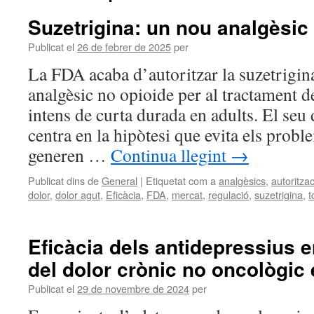
Suzetrigina: un nou analgèsic
Publicat el
26 de febrer de 2025
per
La FDA acaba d’autoritzar la suzetrigin
analgèsic no opioide per al tractament d
intens de curta durada en adults. El se
centra en la hipòtesi que evita els prob
generen …
Continua llegint
→
Publicat dins de
General
|
Etiquetat com a
analgèsics
,
autoritzac
dolor
,
dolor agut
,
Eficàcia
,
FDA
,
mercat
,
regulació
,
suzetrigina
,
t
Eficàcia dels antidepressius e
del dolor crònic no oncològic 
Publicat el
29 de novembre de 2024
per