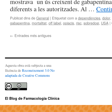
mostrava un ús creixent de gabapentina
diferents a les autoritzades. Al …
Conti
Publicat dins de
General
|
Etiquetat com a
dependències
,
dolor
,
gabapentina
,
mortalitat
,
off label
,
opiacis
,
risc
,
sobredosi
,
USA
|
←
Entrades més antigues
Aquesta obra està subjecta a una
llicència de
Reconeixement 3.0 No
adaptada de Creative Commons
El Blog de Farmacologia Clínica