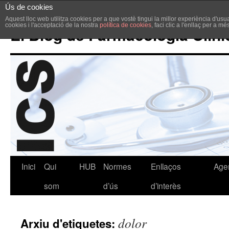
Ús de cookies
Aquest lloc web utilitza cookies per a que vostè tingui la millor experiència d'u
cookies i l'acceptació de la nostra
política de cookies
, faci clic a l'enllaç per a m
El Blog de Farmacologia Clíni
Inici
Qui
HUB
Normes
Enllaços
Age
som
d’ús
d’interès
dolor
Arxiu d'etiquetes: