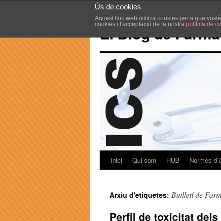
Ús de cookies
Aquest lloc web utilitza cookies per a que vost
cookies i l'acceptació de la nostra
política de c
El Blog de Farma
Inici
Qui som
HUB
Normes d’
Butlletí de Far
Arxiu d'etiquetes:
Perfil de toxicitat del