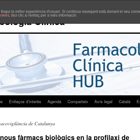
è tingui la millor experiència d'usuari. Si continua navegant està donant el seu co
ookies
, faci clic a l'enllaç per a més informació.
cologia Clínica
ús
Enllaços d’interès
Agenda
Comparteix
Avís legal
Català
E
macovigilància de Catalunya
s nous fàrmacs biològics en la profilaxi de