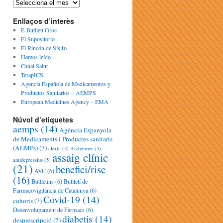
Enllaços d’interès
E-Butlletí Groc
El Supositorio
El Rincón de Sísifo
Hemos leído
Canal Salut
TerapICS
Agencia Española de Medicamentos y
Productos Sanitarios – AEMPS
European Medicines Agency – EMA
Núvol d’etiquetes
aemps
(14)
Agència Espanyola
de Medicaments i Productes sanitaris
(AEMPs)
(7)
alerta
(5)
Alzheimer
(5)
assaig clínic
antidepressius
(5)
(21)
benefici/risc
AVC
(6)
(16)
Butlletins
(6)
Butlletí de
Farmacovigilància de Catalunya
(6)
Covid-19
(14)
cohorts
(7)
Desenvolupament de Fàrmacs
(6)
diabetis
(14)
desprescripció
(7)