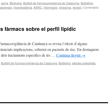
a
asma
,
Biològics
,
Butlletí de Farmacovigilància de Catalunya
,
Butlletins
,
 adversos
,
hiperlipidèmia
,
INFAC
,
informació
,
migranya
,
revisió
|
Comentaris
ns fàrmacs sobre el perfil lipídic
Farmacovigilància de Catalunya es revisa l’efecte d’alguns
 potencials implicacions, sobretot en pacients de risc. En destaquem
 dels tractaments específics de les …
Continua llegint
→
a
Butlletí de Farmacovigilància de Catalunya
,
Butlletins
,
efectes indesitjats
,