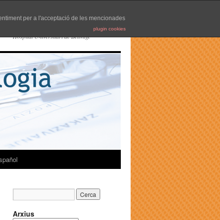
nsentiment per a l'acceptació de les mencionades
plugin cookies
Hospital Universitari de Bellvitge
spañol
Arxius