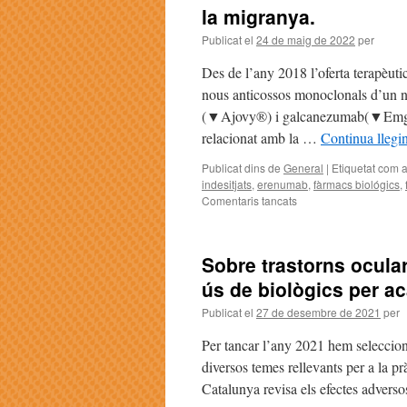
la migranya.
Publicat el
24 de maig de 2022
per
Des de l’any 2018 l’oferta terapèuti
nous anticossos monoclonals d’un
(▼Ajovy®) i galcanezumab(▼Emgali
relacionat amb la …
Continua llegi
Publicat dins de
General
|
Etiquetat com 
indesitjats
,
erenumab
,
fàrmacs biológics
,
Comentaris tancats
Sobre trastorns ocular
ús de biològics per ac
Publicat el
27 de desembre de 2021
per
Per tancar l’any 2021 hem selecciona
diversos temes rellevants per a la pr
Catalunya revisa els efectes advers