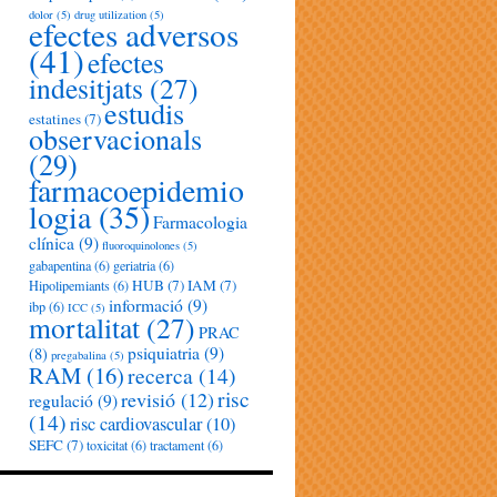
dolor
(5)
drug utilization
(5)
efectes adversos
(41)
efectes
indesitjats
(27)
estudis
estatines
(7)
observacionals
(29)
farmacoepidemio
logia
(35)
Farmacologia
clínica
(9)
fluoroquinolones
(5)
gabapentina
(6)
geriatria
(6)
HUB
(7)
IAM
(7)
Hipolipemiants
(6)
informació
(9)
ibp
(6)
ICC
(5)
mortalitat
(27)
PRAC
psiquiatria
(9)
(8)
pregabalina
(5)
RAM
(16)
recerca
(14)
risc
revisió
(12)
regulació
(9)
(14)
risc cardiovascular
(10)
SEFC
(7)
toxicitat
(6)
tractament
(6)