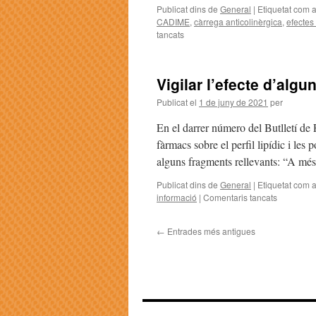
Publicat dins de
General
|
Etiquetat com 
CADIME
,
càrrega anticolinèrgica
,
efectes
tancats
Vigilar l’efecte d’algu
Publicat el
1 de juny de 2021
per
En el darrer número del Butlletí de 
fàrmacs sobre el perfil lipídic i les
alguns fragments rellevants: “A més
Publicat dins de
General
|
Etiquetat com 
informació
|
Comentaris tancats
←
Entrades més antigues