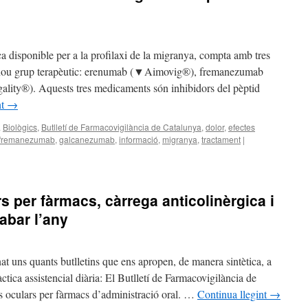
ca disponible per a la profilaxi de la migranya, compta amb tres
 nou grup terapèutic: erenumab (▼Aimovig®), fremanezumab
ty®). Aquests tres medicaments són inhibidors del pèptid
nt
→
a
Biològics
,
Butlletí de Farmacovigilància de Catalunya
,
dolor
,
efectes
fremanezumab
,
galcanezumab
,
informació
,
migranya
,
tractament
|
s per fàrmacs, càrrega anticolinèrgica i
abar l’any
t uns quants butlletins que ens apropen, de manera sintètica, a
àctica assistencial diària: El Butlletí de Farmacovigilància de
os oculars per fàrmacs d’administració oral. …
Continua llegint
→