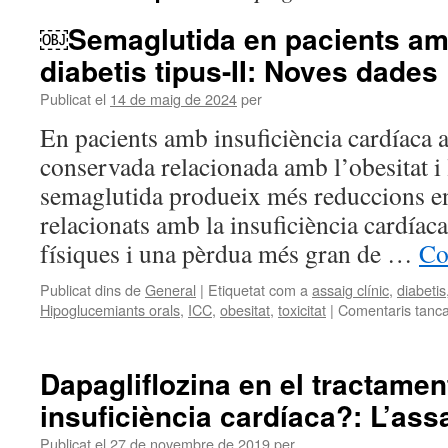
￼Semaglutida en pacients amb
diabetis tipus-II: Noves dades
Publicat el
14 de maig de 2024
per
En pacients amb insuficiència cardíaca 
conservada relacionada amb l’obesitat i l
semaglutida produeix més reduccions e
relacionats amb la insuficiència cardíaca
físiques i una pèrdua més gran de …
Co
Publicat dins de
General
|
Etiquetat com a
assaig clínic
,
diabetis
Hipoglucemiants orals
,
ICC
,
obesitat
,
toxicitat
|
Comentaris tanca
Dapagliflozina en el tractamen
insuficiència cardíaca?: L’as
Publicat el
27 de novembre de 2019
per