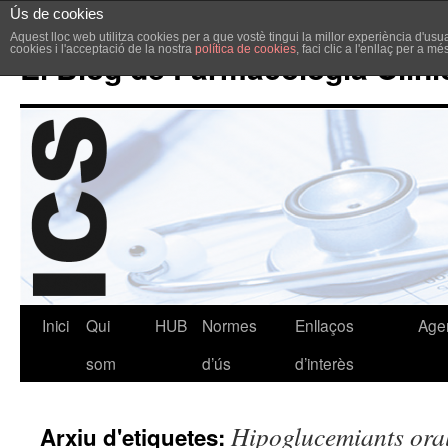
Ús de cookies
Aquest lloc web utilitza cookies per a que vostè tingui la millor experiència d'u
cookies i l'acceptació de la nostra
política de cookies
, faci clic a l'enllaç per a m
El Blog de Farmacologia Clíni
Inici
Qui
HUB
Normes
Enllaços
Age
som
d’ús
d’interès
Hipoglucemiants ora
Arxiu d'etiquetes: