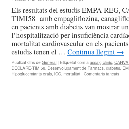
Els resultats del estudis EMPA-REG
TIMI58 amb empagliflozina, canaglifloz
en pacients amb diabetis van mostrar u
l’hospitalització per insuficiència cardía
mortalitat cardiovascular en els pacients
estudis tenen el …
Continua llegint
→
Publicat dins de
General
|
Etiquetat com a
assaig clínic
,
CANVA
DECLARE-TIMI58
,
Desenvolupament de Fàrmacs
,
diabetis
,
EM
Hipoglucemiants orals
,
ICC
,
mortalitat
|
Comentaris tancats